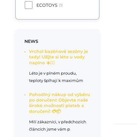
ECOTOYS
(1)
NEWS
Vrchol bazénové sezóny je
tady! Užijte si léto u vody
naplno ☀️🏊‍♂️
Léto je v plném proudu,
teploty šplhají k maximům
Pohodlný nákup od výběru
po doručení: Objevte naše
široké možnosti plateb a
doručení! 💳📦
Milí zákazníci, v předchozích
článcích jsme vám p