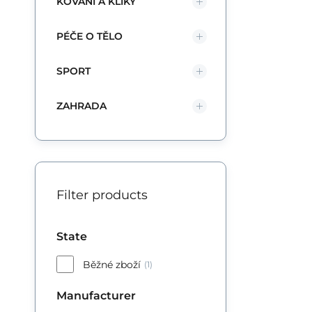
KOVÁNÍ A KLIKY
PÉČE O TĚLO
SPORT
ZAHRADA
Filter products
State
Běžné zboží
(1)
Manufacturer