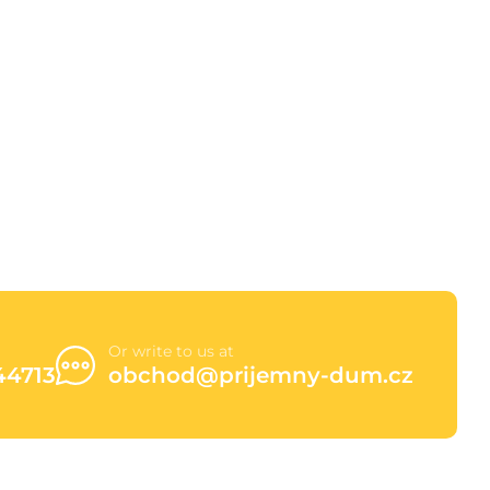
Or write to us at
44713
obchod@prijemny-dum.cz