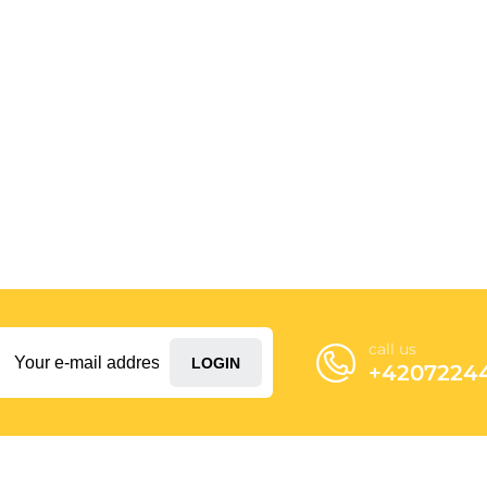
call us
LOGIN
+4207224