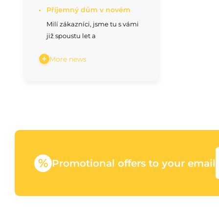
Příjemný dům v novém
Milí zákazníci, jsme tu s vámi
již spoustu let a
More news
%
Promotional offers to your email