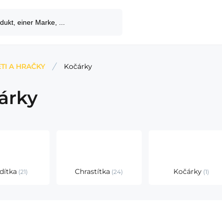
TI A HRAČKY
Kočárky
árky
dítka
Chrastítka
Kočárky
21
24
1