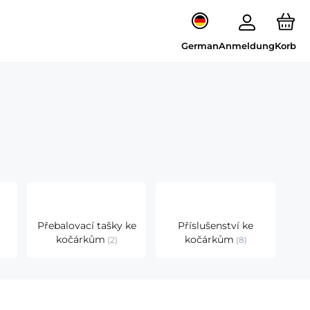
German
Anmeldung
Korb
Přebalovací tašky ke
Příslušenství ke
kočárkům
kočárkům
2
8