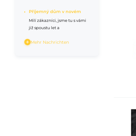
Příjemný dům v novém
Milí zákazníci, jsme tu s vámi
již spoustu let a
Mehr Nachrichten
Kik
Be
uł