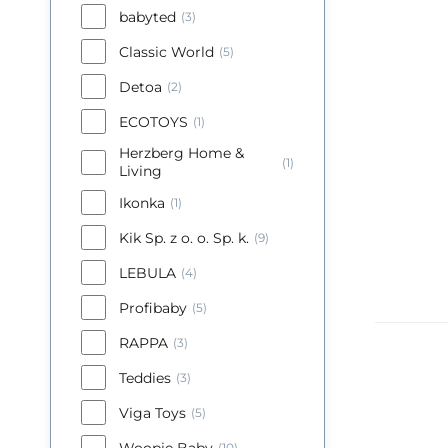
babyted
(3)
Classic World
(5)
Detoa
(2)
ECOTOYS
(1)
Herzberg Home &
(1)
Living
Ikonka
(1)
Kik Sp. z o. o. Sp. k.
(9)
LEBULA
(4)
Profibaby
(5)
RAPPA
(3)
Teddies
(3)
L
W
Viga Toys
(5)
Woopie Baby
(10)