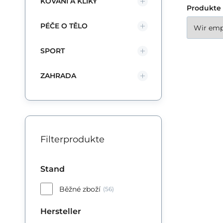
KOVÁNÍ A KLIKY
Produkte 
6,5cm.
PÉČE O TĚLO
SPORT
ZAHRADA
Filterprodukte
Stand
Běžné zboží
(56)
Hersteller