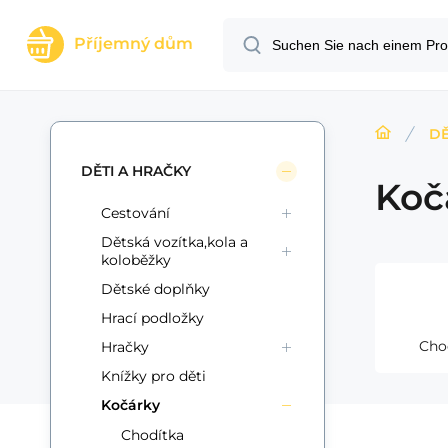
Příjemný dům
DĚ
DĚTI A HRAČKY
Koč
Cestování
Dětská vozítka,kola a
koloběžky
Dětské doplňky
Hrací podložky
Cho
Hračky
Knížky pro děti
Kočárky
Chodítka