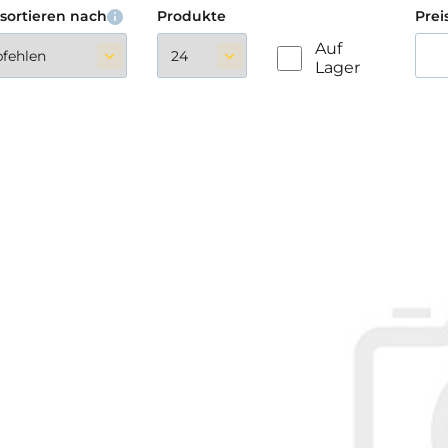
sortieren nach
Produkte
Prei
Auf
Lager
Co
Sampl