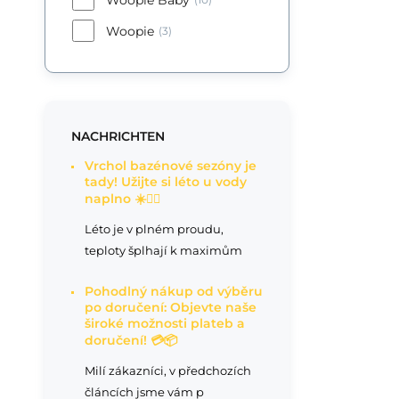
Woopie
(3)
NACHRICHTEN
Vrchol bazénové sezóny je
tady! Užijte si léto u vody
naplno ☀️🏊‍♂️
Léto je v plném proudu,
teploty šplhají k maximům
Pohodlný nákup od výběru
po doručení: Objevte naše
široké možnosti plateb a
doručení! 💳📦
Milí zákazníci, v předchozích
článcích jsme vám p