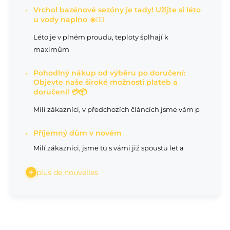
Vrchol bazénové sezóny je tady! Užijte si léto
u vody naplno ☀️🏊‍♂️
Léto je v plném proudu, teploty šplhají k
maximům
Pohodlný nákup od výběru po doručení:
Objevte naše široké možnosti plateb a
doručení! 💳📦
Milí zákazníci, v předchozích článcích jsme vám p
Příjemný dům v novém
Milí zákazníci, jsme tu s vámi již spoustu let a
plus de nouvelles