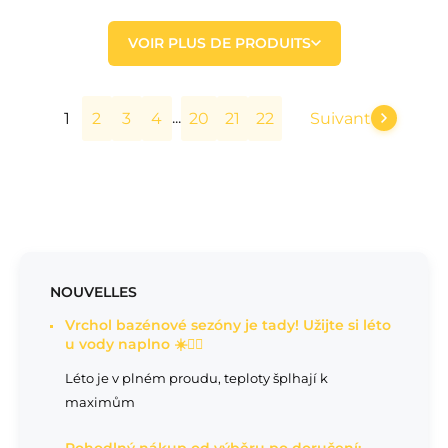
VOIR PLUS DE PRODUITS
...
1
2
3
4
20
21
22
Suivant
NOUVELLES
Vrchol bazénové sezóny je tady! Užijte si léto
u vody naplno ☀️🏊‍♂️
Léto je v plném proudu, teploty šplhají k
maximům
Pohodlný nákup od výběru po doručení: