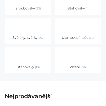
Šroubováky
Stahováky
23
1
Svěráky, svěrky
Ulamovací nože
26
26
Utahováky
Vrtání
18
156
Nejprodávanější