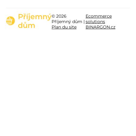
Příjemný
© 2026
Ecommerce
Příjemný dům |
solutions
dům
Plan du site
BINARGON.cz