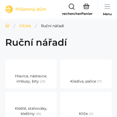
Příjemný dům
rechercher
Menu
DÍLNA
Ruční nářadí
Ruční nářadí
Hlavice, nástavce,
imbusy, bity
Kladiva, palice
29
17
Kleště, stahováky,
kleštiny
Klíče
99
21