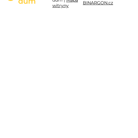
dům
BINARGON.cz
witryny