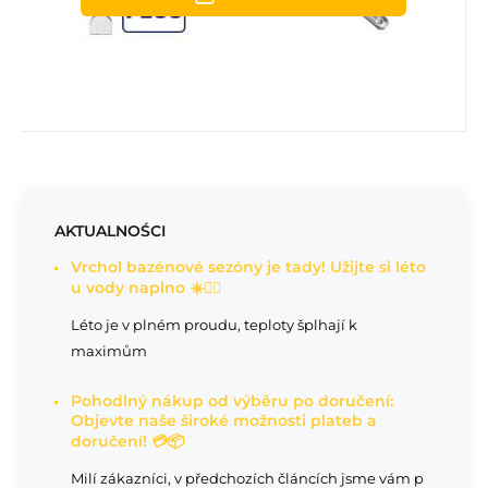
AKTUALNOŚCI
Vrchol bazénové sezóny je tady! Užijte si léto
u vody naplno ☀️🏊‍♂️
Léto je v plném proudu, teploty šplhají k
maximům
Pohodlný nákup od výběru po doručení:
Objevte naše široké možnosti plateb a
doručení! 💳📦
Milí zákazníci, v předchozích článcích jsme vám p