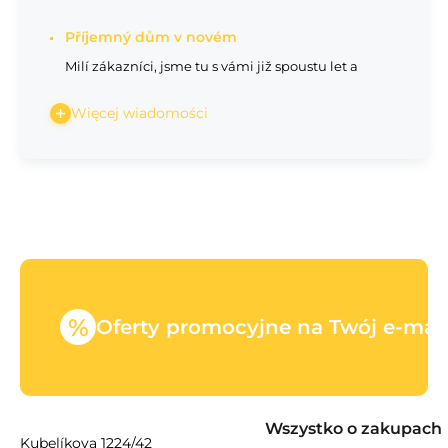
Příjemný dům v novém
Milí zákazníci, jsme tu s vámi již spoustu let a
Więcej wiadomości
%
Oferty promocyjne na Twój e-mail
Wszystko o zakupach
Kubelíkova 1224/42