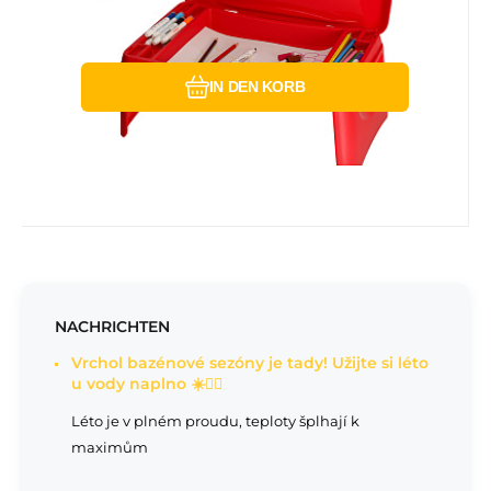
Vergleichen Sie
Favorit
wbudowany schowek pomaga utrzymać
porządek w aucie. Wymiary: 48 x 29 x 18,5
cm.
IN DEN KORB
NACHRICHTEN
Vrchol bazénové sezóny je tady! Užijte si léto
u vody naplno ☀️🏊‍♂️
Léto je v plném proudu, teploty šplhají k
maximům