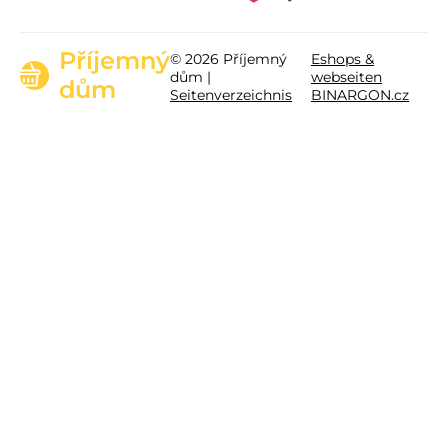
Příjemný
© 2026 Příjemný
Eshops &
dům |
webseiten
dům
Seitenverzeichnis
BINARGON.cz