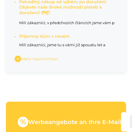
Pohodlný nákup od výběru po doručení:
Objevte naše široké možnosti plateb a
doručení! 💳📦
Milí zákazníci, v předchozích článcích jsme vám p
Příjemný dům v novém
Milí zákazníci, jsme tu s vámi již spoustu let a
Mehr Nachrichten
%
Werbeangebote an Ihre E-Mail