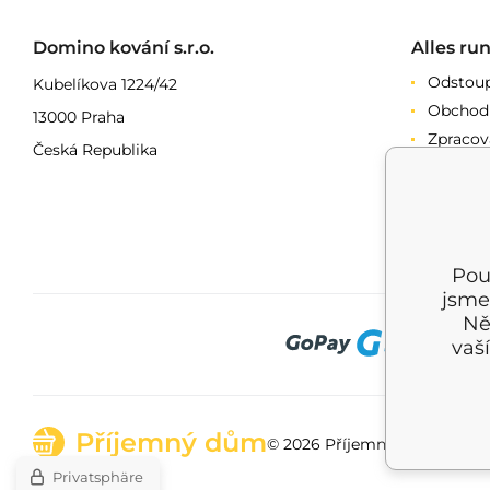
Domino kování s.r.o.
Alles ru
Odstoup
Kubelíkova 1224/42
Obchod
13000 Praha
Zpracov
Česká Republika
Reklam
Splátko
Doprav
Pou
jsme
Ně
vaš
Příjemný dům
© 2026 Příjemný dům |
Seite
Privatsphäre