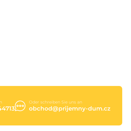
n
Oder schreiben Sie uns an
44713
obchod@prijemny-dum.cz