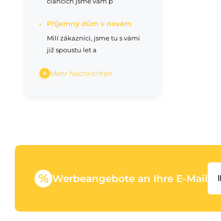
článcích jsme vám p
Příjemný dům v novém
Milí zákazníci, jsme tu s vámi
již spoustu let a
Mehr Nachrichten
%
Werbeangebote an Ihre E-Mail