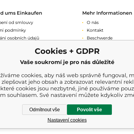
nd ums Einkaufen
Mehr Informationen
ení od smlouvy
O nás
ní podmínky
Kontakt
ání osobních údajů
Beschwerde
ační podmínky
Rezension
Cookies + GDPR
vý prodej
a
Vaše soukromí je pro nás důležité
žíváme cookies, aby náš web správně fungoval, m
 zlepšovat jeho obsah a zobrazovat relevantní rek
které cookies jsou nezbytné, jiné používáme pouz
ím souhlasem. Své nastavení můžete kdykoliv změ
Odmítnout vše
Povolit vše
Nastavení cookies
nverzeichnis