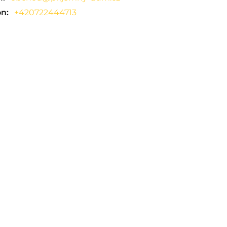
on:
+420722444713