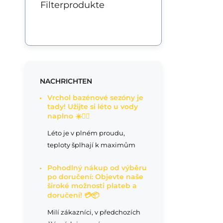
Filterprodukte
NACHRICHTEN
Vrchol bazénové sezóny je
tady! Užijte si léto u vody
naplno ☀️🏊‍♂️
Léto je v plném proudu,
teploty šplhají k maximům
Pohodlný nákup od výběru
po doručení: Objevte naše
široké možnosti plateb a
doručení! 💳📦
Milí zákazníci, v předchozích