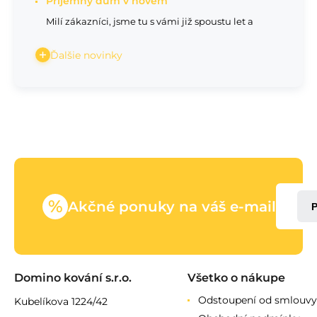
Příjemný dům v novém
Milí zákazníci, jsme tu s vámi již spoustu let a
Ďalšie novinky
%
Akčné ponuky na váš e-mail
Domino kování s.r.o.
Všetko o nákupe
Odstoupení od smlouvy
Kubelíkova 1224/42