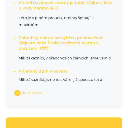
Vrchol bazénové sezóny je tady! Užijte si léto
u vody naplno ☀️🏊‍♂️
Léto je v plném proudu, teploty šplhají k
maximům
Pohodlný nákup od výběru po doručení:
Objevte naše široké možnosti plateb a
doručení! 💳📦
Milí zákazníci, v předchozích článcích jsme vám p
Příjemný dům v novém
Milí zákazníci, jsme tu s vámi již spoustu let a
More news