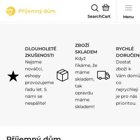
Příjemný dům
Search
Menu
ZBOŽÍ
DLOUHOLETÉ
RYCHLÉ
SKLADEM
ZKUŠENOSTI
DORUČEN
Když
Nejsme
Dostat
říkáme, že
nováčci,
zboží k
máme
eshopy
Vám dom
skladem,
provozujeme
co
tak
řadu let. S
nejrychleji
opravdu
námi se
je pro nás
máme
nespálíte!
prioritou.
skladem!
Příjemný dům