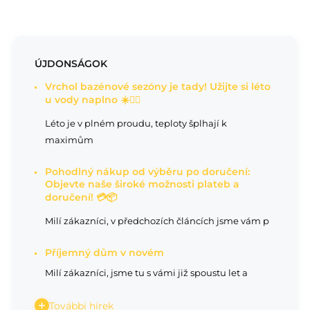
ÚJDONSÁGOK
Vrchol bazénové sezóny je tady! Užijte si léto
u vody naplno ☀️🏊‍♂️
Léto je v plném proudu, teploty šplhají k
maximům
Pohodlný nákup od výběru po doručení:
Objevte naše široké možnosti plateb a
doručení! 💳📦
Milí zákazníci, v předchozích článcích jsme vám p
Příjemný dům v novém
Milí zákazníci, jsme tu s vámi již spoustu let a
További hírek