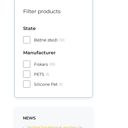
PE
Filter products
Pr
ma
State
va
Běžné zboží
(12)
Manufacturer
Fiskars
(10)
PETS
(1)
Silicone Pet
(1)
NEWS
Vrchol bazénové sezóny je