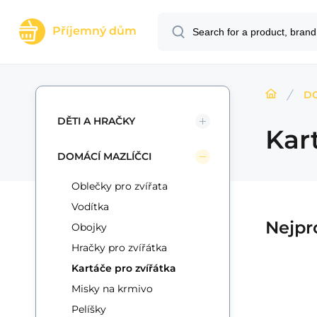
Příjemný dům
DO
DĚTI A HRAČKY
Kar
DOMÁCÍ MAZLÍČCI
Oblečky pro zvířata
Vodítka
Nejpr
Obojky
Hračky pro zvířátka
Kartáče pro zvířátka
Misky na krmivo
Code:
Code sup.:
EAN:
i700_0046561816469
46561816469
2009128
In stock
5+
ks
Fiskars
PE
38.51
USD
Guarantee
5 let
Prostřihávací nůžky
Pelíšky