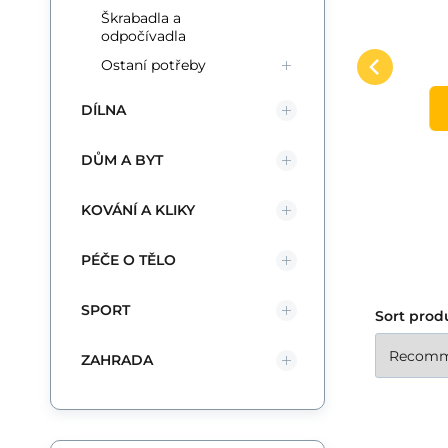
na srst
Fiskars Prostřihávací nůžky
Pr
Škrabadla a
Compare
Favorite
odpočívadla
na srstSvětoznámá finská
va
TO CART
Ostaní potřeby
značka Fiskars rozšiřuje své
na
é
působení také do o
ná
DÍLNA
va
vy
DŮM A BYT
ce
te
KOVÁNÍ A KLIKY
vy
PÉČE O TĚLO
zv
ko
SPORT
Sort prod
tr
př
ZAHRADA