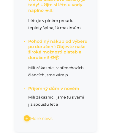
tady! Užijte si léto u vody
naplno ☀️🏊‍♂️
Léto je v plném proudu,
teploty šplhají k maximům
Pohodlný nákup od výběru
po doručení: Objevte naše
široké možnosti plateb a
doručení! 💳📦
Milí zákazníci, v předchozích
článcích jsme vám p
Příjemný dům v novém
Milí zákazníci, jsme tu s vámi
již spoustu let a
More news