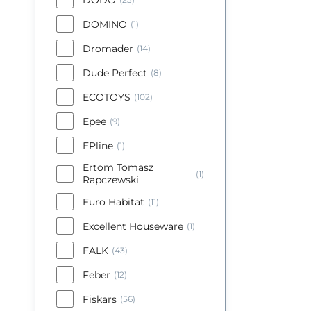
DOMINO
(1)
Dromader
(14)
Dude Perfect
(8)
ECOTOYS
(102)
Epee
(9)
EPline
(1)
Ertom Tomasz
(1)
Rapczewski
Euro Habitat
(11)
Excellent Houseware
(1)
FALK
(43)
Feber
(12)
Fiskars
(56)