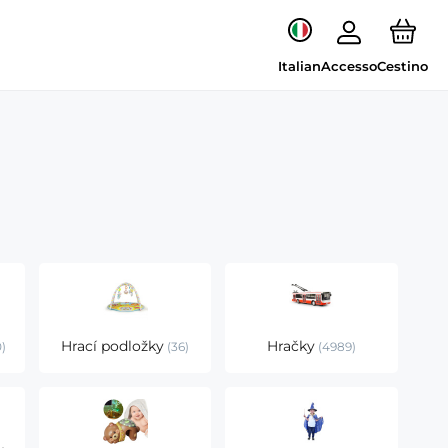
Italian
Accesso
Cestino
Hrací podložky
Hračky
0
36
4989