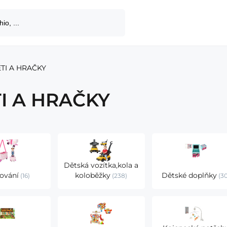
TI A HRAČKY
I A HRAČKY
Dětská vozítka,kola a
ování
koloběžky
Dětské doplňky
16
238
3