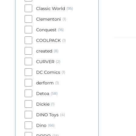
Classic World
(95)
Clementoni
(1)
Conquest
(16)
COOLPACK
(1)
created
(8)
Eu
CURVER
(2)
Vo
ji
DC Comics
(1)
derform
(1)
Detoa
(58)
Dickie
(1)
DINO Toys
(4)
Dino
(66)
DODO
(23)