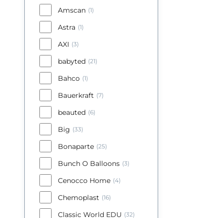
Amscan
(1)
Astra
(1)
AXI
(3)
babyted
(21)
Bahco
(1)
Bauerkraft
(7)
beauted
(6)
Big
(33)
Bonaparte
(25)
Bunch O Balloons
(3)
Cenocco Home
(4)
Chemoplast
(16)
Classic World EDU
(32)