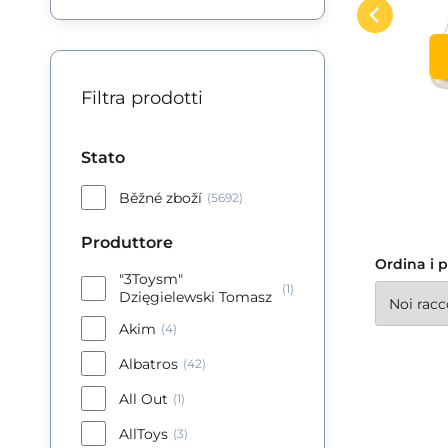
Twórz kreatywną zabawę i
od
drzewie
pl
rozwijaj wyobraźnię. 50
ol
dz
Filtra prodotti
Stato
Běžné zboží
(5692)
Produttore
Ordina i p
"3Toysm"
(1)
Dzięgielewski Tomasz
Akim
(4)
Albatros
(42)
All Out
(1)
AllToys
(3)