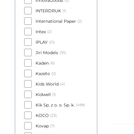
InnovaGoods
(2)
INTERDRUK
(1)
International Paper
(2)
Intex
(2)
IPLAY
(21)
Jiri Models
(35)
Kaden
(6)
Kazeto
(2)
Kids World
(4)
Kidwell
(1)
Kik Sp. z o. o. Sp. k.
(499)
KOCO
(23)
Kovap
(7)