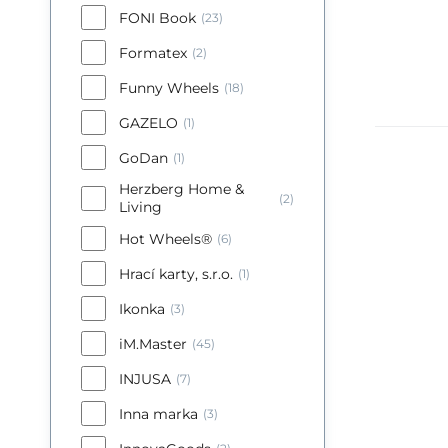
FONI Book
(23)
Formatex
(2)
Funny Wheels
(18)
GAZELO
(1)
GoDan
(1)
Herzberg Home &
(2)
Living
Hot Wheels®
(6)
Hrací karty, s.r.o.
(1)
Ikonka
(3)
iM.Master
(45)
INJUSA
(7)
Inna marka
(3)