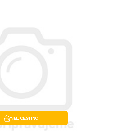
Confrontare
Preferito
NEL CESTINO