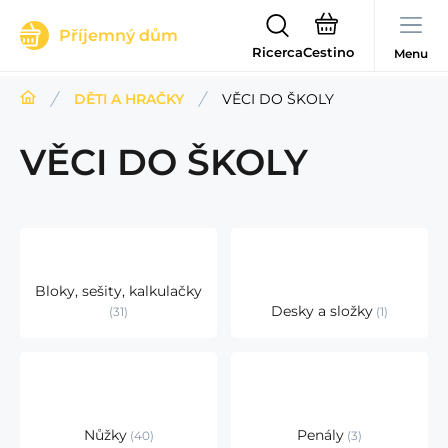
Příjemný dům
Ricerca
Menu
DĚTI A HRAČKY
VĚCI DO ŠKOLY
VĚCI DO ŠKOLY
Bloky, sešity, kalkulačky
Desky a složky
31
1
Nůžky
Penály
40
3