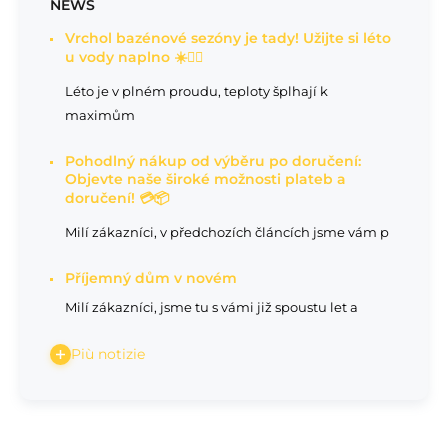
NEWS
Vrchol bazénové sezóny je tady! Užijte si léto
u vody naplno ☀️🏊‍♂️
Léto je v plném proudu, teploty šplhají k
maximům
Pohodlný nákup od výběru po doručení:
Objevte naše široké možnosti plateb a
doručení! 💳📦
Milí zákazníci, v předchozích článcích jsme vám p
Příjemný dům v novém
Milí zákazníci, jsme tu s vámi již spoustu let a
Più notizie