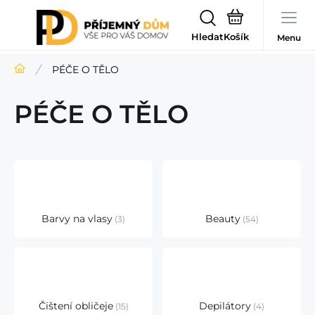
Hledat
Menu
PÉČE O TĚLO
PÉČE O TĚLO
Barvy na vlasy
Beauty
3
54
Čištení obličeje
Depilátory
15
4