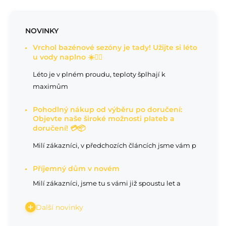
NOVINKY
Vrchol bazénové sezóny je tady! Užijte si léto
u vody naplno ☀️🏊‍♂️
Léto je v plném proudu, teploty šplhají k
maximům
Pohodlný nákup od výběru po doručení:
Objevte naše široké možnosti plateb a
doručení! 💳📦
Milí zákazníci, v předchozích článcích jsme vám p
Příjemný dům v novém
Milí zákazníci, jsme tu s vámi již spoustu let a
Další novinky