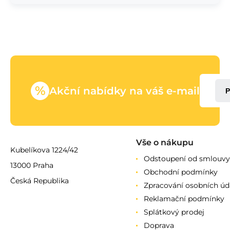
%
Akční nabídky na váš e-mail
P
Vše o nákupu
Kubelíkova 1224/42
Odstoupení od smlouvy
13000 Praha
Obchodní podmínky
Česká Republika
Zpracování osobních úd
Reklamační podmínky
Splátkový prodej
Doprava