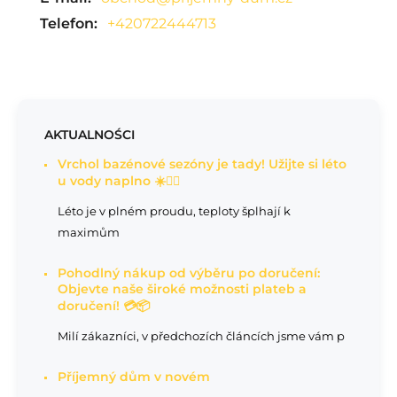
Telefon:
+420722444713
AKTUALNOŚCI
Vrchol bazénové sezóny je tady! Užijte si léto
u vody naplno ☀️🏊‍♂️
Léto je v plném proudu, teploty šplhají k
maximům
Pohodlný nákup od výběru po doručení:
Objevte naše široké možnosti plateb a
doručení! 💳📦
Milí zákazníci, v předchozích článcích jsme vám p
Příjemný dům v novém