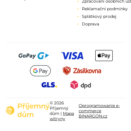
Zpracování osobních úd
Reklamační podmínky
Splátkový prodej
Doprava
© 2026
Příjemný
Oprogramowanie e-
Příjemný
commerce
dům
dům |
Mapa
BINARGON.cz
witryny