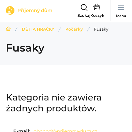
Příjemný dům
Szukaj
Menu
DĚTI A HRAČKY
Kočárky
Fusaky
Fusaky
Kategoria nie zawiera
żadnych produktów.
E-mail:
obchod@prijemny-dum.cz