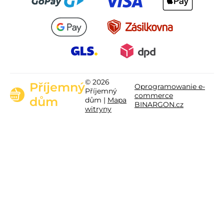
© 2026
Příjemný
Oprogramowanie e-
Příjemný
commerce
dům
dům |
Mapa
BINARGON.cz
witryny