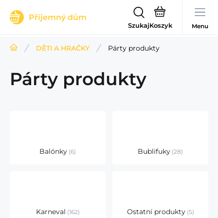
Příjemný dům
Szukaj
Menu
DĚTI A HRAČKY
Párty produkty
Párty produkty
Balónky
Bublifuky
6
28
Karneval
Ostatní produkty
162
5