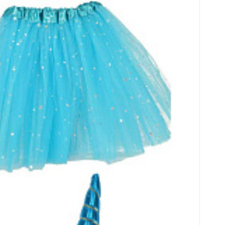
 opaska+ spódniczka niebieski 3-6lat
wowa spódnica ozdobiona cekinami w kształcie
onany z poliestru. Kostium dostępny w kolorze