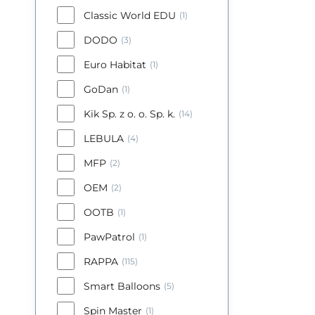
Classic World EDU
(1)
DODO
(3)
Euro Habitat
(1)
GoDan
(1)
Kik Sp. z o. o. Sp. k.
(14)
LEBULA
(4)
MFP
(2)
OEM
(2)
OOTB
(1)
PawPatrol
(1)
RAPPA
(115)
Smart Balloons
(5)
Spin Master
(1)