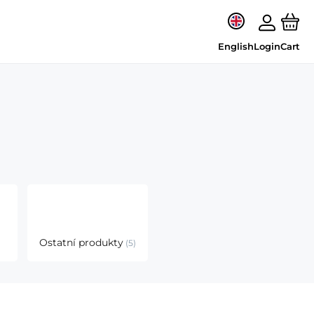
English
Login
Cart
Ostatní produkty
5