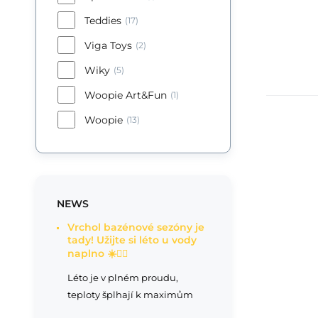
Teddies
(17)
Viga Toys
(2)
Wiky
(5)
Woopie Art&Fun
(1)
Woopie
(13)
NEWS
Vrchol bazénové sezóny je
tady! Užijte si léto u vody
naplno ☀️🏊‍♂️
Léto je v plném proudu,
teploty šplhají k maximům