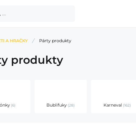
TI A HRAČKY
Párty produkty
ty produkty
lónky
Bublifuky
Karneval
6
28
162