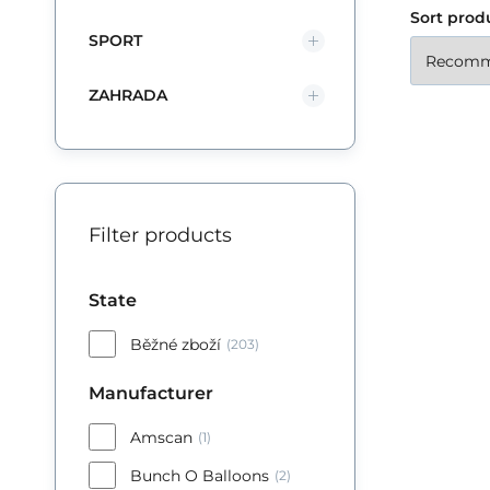
Sort prod
de
SPORT
kva
dl
ZAHRADA
Fó
na
na
D
id
Filter products
js
Sa
sv
ve
State
Běžné zboží
(203)
Manufacturer
Amscan
(1)
Bunch O Balloons
(2)