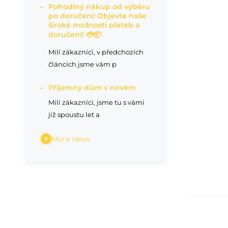
Pohodlný nákup od výběru
po doručení: Objevte naše
široké možnosti plateb a
doručení! 💳📦
Milí zákazníci, v předchozích
článcích jsme vám p
Příjemný dům v novém
Milí zákazníci, jsme tu s vámi
již spoustu let a
More news
Kik