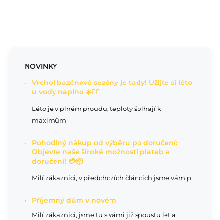
NOVINKY
Vrchol bazénové sezóny je tady! Užijte si léto
u vody naplno ☀️🏊‍♂️
Léto je v plném proudu, teploty šplhají k
maximům
Pohodlný nákup od výběru po doručení:
Objevte naše široké možnosti plateb a
doručení! 💳📦
Milí zákazníci, v předchozích článcích jsme vám p
Příjemný dům v novém
Milí zákazníci, jsme tu s vámi již spoustu let a