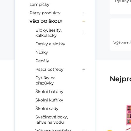
Pytlíky
Lampičky
Párty produkty
VĚCI DO ŠKOLY
Bloky, sešity,
kalkulačky
Výtvarn
Desky a složky
Nůžky
Penály
Psací potřeby
Nejpr
Pytlíky na
přezůvky
Školní batohy
Školní kufříky
Kód:
EAN:
Kód dod.:
i700_9788084451024
9788084451024
47351024
Školní sady
Skladom
5+
ks
FONI Book
Kik
8.53
EUR
ry
Sešit s nálepkami
Svačinové boxy,
Kouzelné Vánoce
Aktivity s nálepkami
Fa
Obľúbený
Porovnať
láhve na vodu
24x30cm
DO KOŠÍKA
pl
Výtvarné potřeby