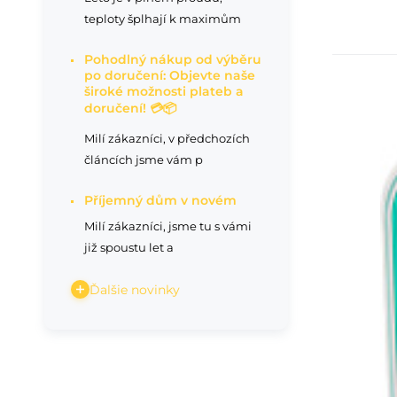
teploty šplhají k maximům
Pohodlný nákup od výběru
po doručení: Objevte naše
široké možnosti plateb a
Kik
doručení! 💳📦
Lu
Milí zákazníci, v předchozích
za
článcích jsme vám p
mi
Příjemný dům v novém
Milí zákazníci, jsme tu s vámi
již spoustu let a
Ďalšie novinky