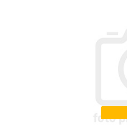
S.CENA Worek na wf z przytulak