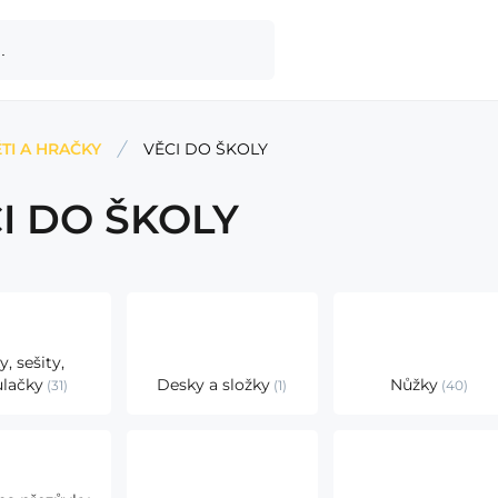
TI A HRAČKY
VĚCI DO ŠKOLY
I DO ŠKOLY
y, sešity,
ulačky
Desky a složky
Nůžky
31
1
40