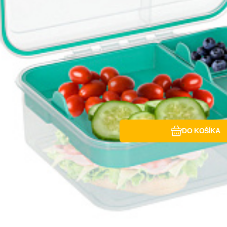
Obľúbený
Porovnať
DO KOŠÍKA