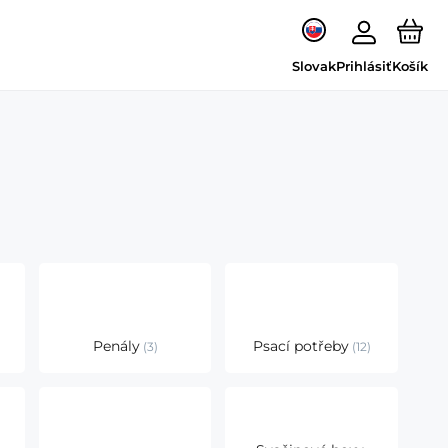
Slovak
Prihlásiť
Košík
Penály
Psací potřeby
3
12