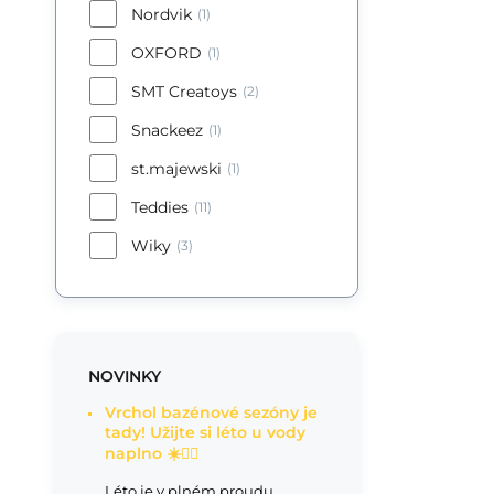
Nordvik
(1)
OXFORD
(1)
SMT Creatoys
(2)
Snackeez
(1)
st.majewski
(1)
Teddies
(11)
Wiky
(3)
NOVINKY
Vrchol bazénové sezóny je
tady! Užijte si léto u vody
naplno ☀️🏊‍♂️
Léto je v plném proudu,