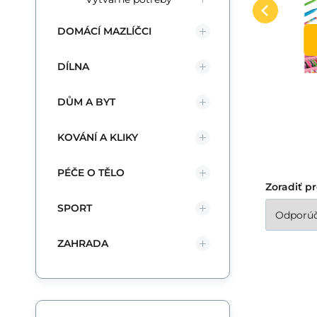
wa
pr
DOMÁCÍ MAZLÍČCI
fa
DÍLNA
Id
lu
DŮM A BYT
si
Wy
KOVÁNÍ A KLIKY
31
PÉČE O TĚLO
Zoradiť p
SPORT
ZAHRADA