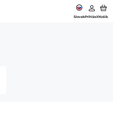
Slovak
Prihlásiť
Košík