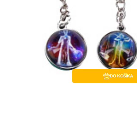
Obľúbený
Porovnať
DO KOŠÍKA