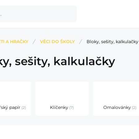
TI A HRAČKY
VĚCI DO ŠKOLY
Bloky, sešity, kalkulačky
y, sešity, kalkulačky
řský papír
Klíčenky
Omalovánky
2
7
2