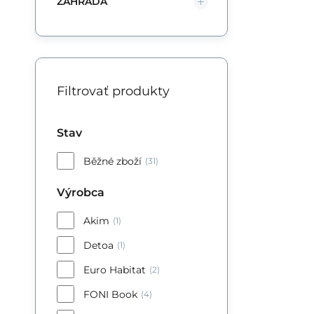
ZAHRADA
Filtrovať produkty
Stav
Běžné zboží
(31)
Výrobca
Akim
(1)
Detoa
(1)
Euro Habitat
(2)
FONI Book
(4)