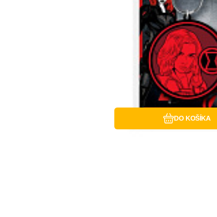
Obľúbený
Porovnať
DO KOŠÍKA