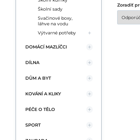
Školní kufříky
Zoradiť p
Školní sady
Svačinové boxy,
láhve na vodu
Výtvarné potřeby
DOMÁCÍ MAZLÍČCI
DÍLNA
DŮM A BYT
KOVÁNÍ A KLIKY
PÉČE O TĚLO
SPORT