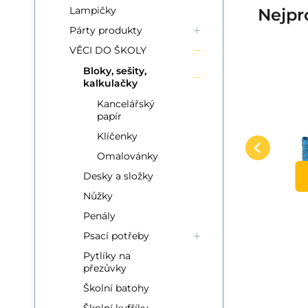
Lampičky
Nejpr
Párty produkty
VĚCI DO ŠKOLY
Bloky, sešity,
kalkulačky
Kód:
EAN:
Kód dod.:
i700_9788084447393
9788084447393
47347393
Skladom
5+
ks
FONI Book
Te
7.86
EUR
-
Zápisník/blok
Z
Kancelářský
)
Radostné poznámky
m
Zápisník plný inspirace,
Tr
papír
- Zápisník plný
Obľúbený
Porovnať
ku
citátů a mandal k vybarvení.
bl
inspirace 15x21cm
Klíčenky
DO KOŠÍKA
Originální zápisník potěší
js
Omalovánky
 s
každou kreativní du
je
Desky a složky
ba
Nůžky
Penály
Psací potřeby
Pytlíky na
přezůvky
Školní batohy