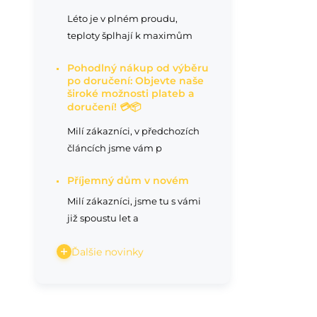
Léto je v plném proudu,
teploty šplhají k maximům
Pohodlný nákup od výběru
po doručení: Objevte naše
široké možnosti plateb a
doručení! 💳📦
Milí zákazníci, v předchozích
článcích jsme vám p
Příjemný dům v novém
Milí zákazníci, jsme tu s vámi
již spoustu let a
Ďalšie novinky