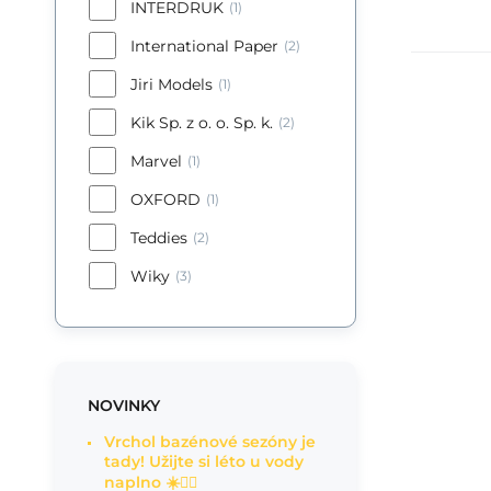
INTERDRUK
(1)
International Paper
(2)
Jiri Models
(1)
Ma
Kik Sp. z o. o. Sp. k.
(2)
Ma
Marvel
(1)
mo
OXFORD
(1)
Teddies
(2)
Wiky
(3)
NOVINKY
Vrchol bazénové sezóny je
tady! Užijte si léto u vody
naplno ☀️🏊‍♂️