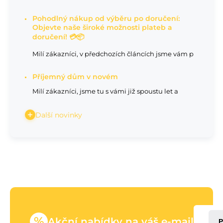
Pohodlný nákup od výběru po doručení:
Objevte naše široké možnosti plateb a
doručení! 💳📦
Milí zákazníci, v předchozích článcích jsme vám p
Příjemný dům v novém
Milí zákazníci, jsme tu s vámi již spoustu let a
Další novinky
%
Akční nabídky na váš e-mail
P