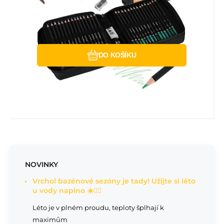
jádro 3 mm, pastelky vyrobené z odolného
Porovnat
Oblíbený
dřeva, pohodlné pouzdro, guma a
ořezávátko v sadě - komplet pro náročné
umělce.
DO KOŠÍKU
NOVINKY
Vrchol bazénové sezóny je tady! Užijte si léto
u vody naplno ☀️🏊‍♂️
Léto je v plném proudu, teploty šplhají k
maximům