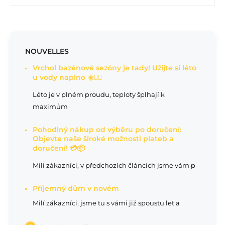
NOUVELLES
Vrchol bazénové sezóny je tady! Užijte si léto
u vody naplno ☀️🏊‍♂️
Léto je v plném proudu, teploty šplhají k
maximům
Pohodlný nákup od výběru po doručení:
Objevte naše široké možnosti plateb a
doručení! 💳📦
Milí zákazníci, v předchozích článcích jsme vám p
Příjemný dům v novém
Milí zákazníci, jsme tu s vámi již spoustu let a