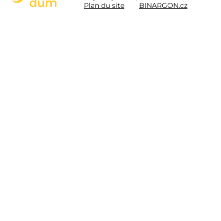
dům
Plan du site
BINARGON.cz