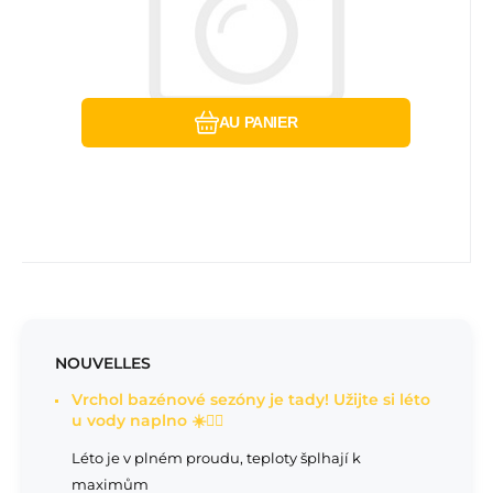
Comparer
Préféré
AU PANIER
NOUVELLES
Vrchol bazénové sezóny je tady! Užijte si léto
u vody naplno ☀️🏊‍♂️
Léto je v plném proudu, teploty šplhají k
maximům