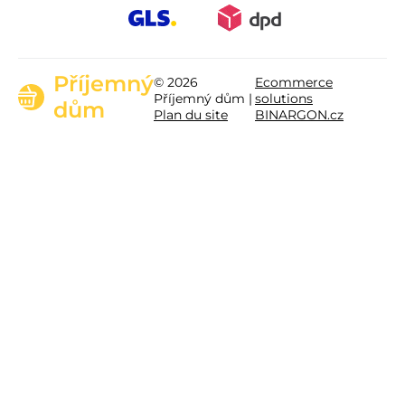
Příjemný
© 2026
Ecommerce
Příjemný dům |
solutions
dům
Plan du site
BINARGON.cz