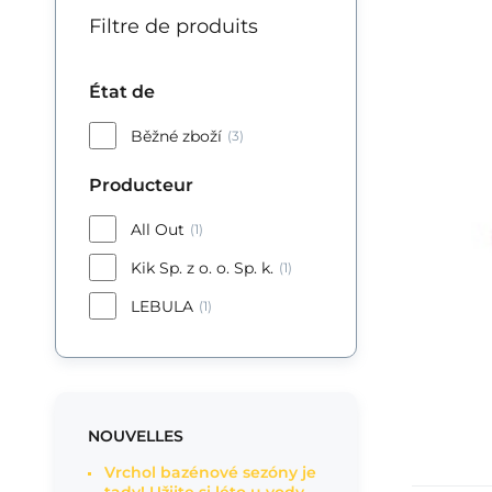
Filtre de produits
État de
Běžné zboží
(3)
Producteur
All Out
(1)
Kik Sp. z o. o. Sp. k.
(1)
LEBULA
(1)
NOUVELLES
Vrchol bazénové sezóny je