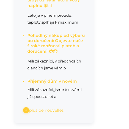
tady! Užijte si léto u vody
naplno ☀️🏊‍♂️
Léto je v plném proudu,
teploty šplhají k maximům
Pohodlný nákup od výběru
po doručení: Objevte naše
široké možnosti plateb a
doručení! 💳📦
Milí zákazníci, v předchozích
článcích jsme vám p
Příjemný dům v novém
Milí zákazníci, jsme tu s vámi
již spoustu let a
plus de nouvelles