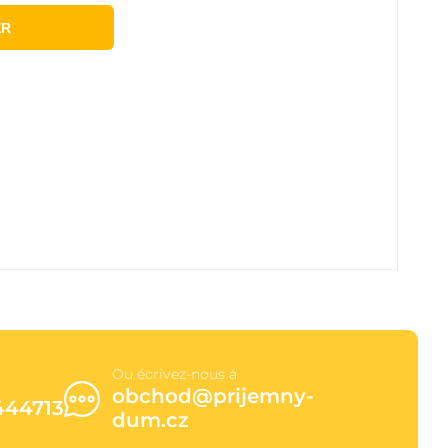
ER
Ou écrivez-nous à
obchod@prijemny-
444713
dum.cz