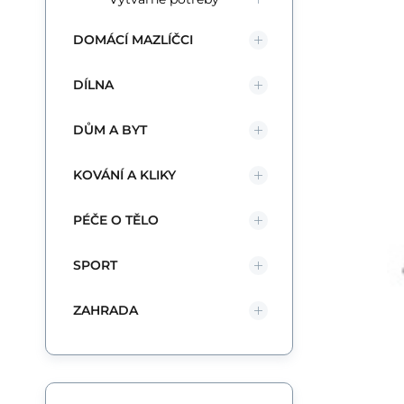
DOMÁCÍ MAZLÍČCI
Kik
Św
DÍLNA
ko
DŮM A BYT
KOVÁNÍ A KLIKY
PÉČE O TĚLO
SPORT
ZAHRADA