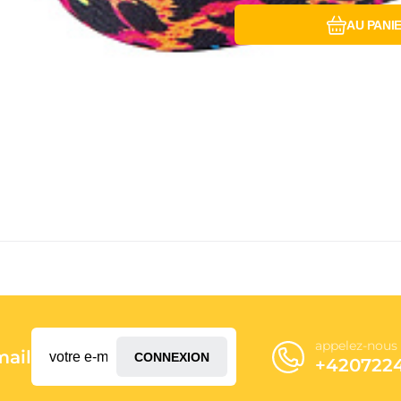
AU PANI
appelez-nous
mail
CONNEXION
+420722