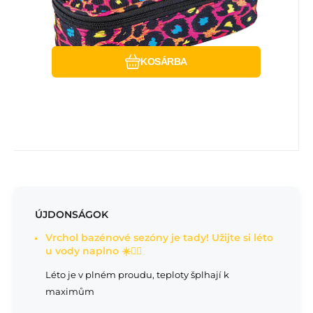
Hasonlítsa össze
Kedvenc
KOSÁRBA
ÚJDONSÁGOK
Vrchol bazénové sezóny je tady! Užijte si léto
u vody naplno ☀️🏊‍♂️
Léto je v plném proudu, teploty šplhají k
maximům