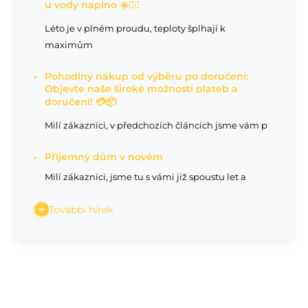
u vody naplno ☀️🏊‍♂️
Léto je v plném proudu, teploty šplhají k
maximům
Pohodlný nákup od výběru po doručení:
Objevte naše široké možnosti plateb a
doručení! 💳📦
Milí zákazníci, v předchozích článcích jsme vám p
Příjemný dům v novém
Milí zákazníci, jsme tu s vámi již spoustu let a
További hírek