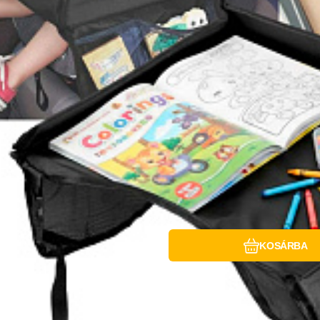
Hasonlítsa össz
Kedvenc
KOSÁRBA