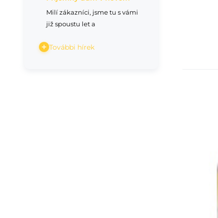
Milí zákazníci, jsme tu s vámi
již spoustu let a
További hírek
Kik
Wa
rą
cm