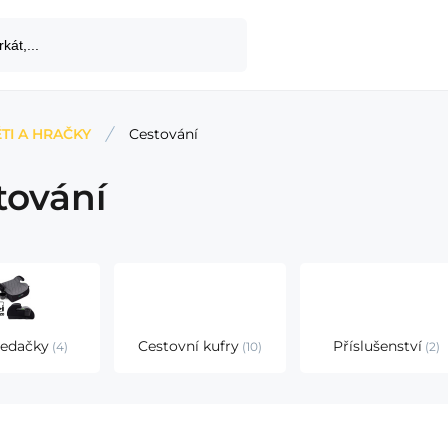
TI A HRAČKY
Cestování
tování
edačky
Cestovní kufry
Příslušenství
4
10
2