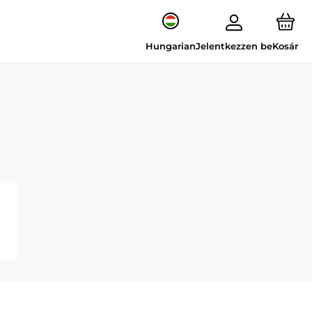
Hungarian
Jelentkezzen be
Kosár