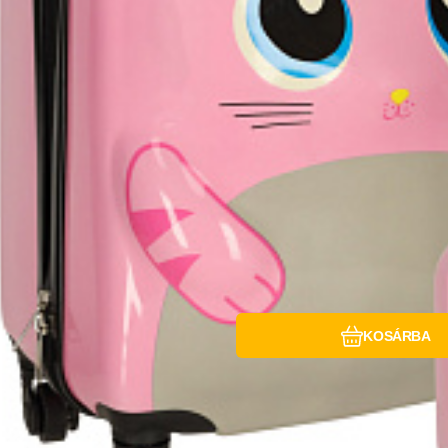
Hasonlítsa össz
Kedvenc
KOSÁRBA