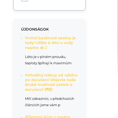
ÚJDONSÁGOK
Vrchol bazénové sezóny je
tady! Užijte si léto u vody
naplno ☀️🏊‍♂️
Léto je v plném proudu,
teploty šplhají k maximům
Pohodlný nákup od výběru
po doručení: Objevte naše
široké možnosti plateb a
doručení! 💳📦
Milí zákazníci, v předchozích
článcích jsme vám p
Příjemný dům v novém