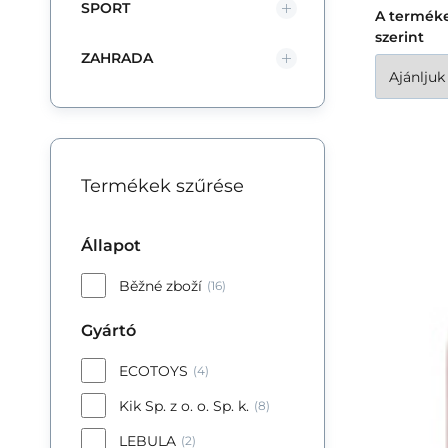
SPORT
A termék
szerint
ZAHRADA
Termékek szűrése
Kik
Wa
Állapot
rą
31
Běžné zboží
(16)
Gyártó
ECOTOYS
(4)
Kik Sp. z o. o. Sp. k.
(8)
LEBULA
(2)