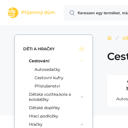
Příjemný dům
DĚ
DĚTI A HRAČKY
Ces
Cestování
Autosedačky
Cestovní kufry
Příslušenství
Dětská vozítka,kola a
Autos
koloběžky
Dětské doplňky
Hrací podložky
Hračky