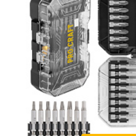
Hasonlítsa
Kedve