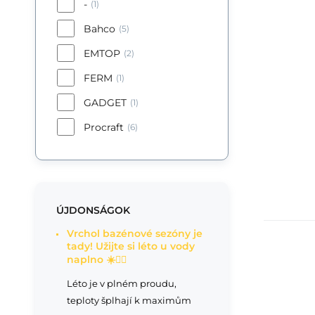
-
(1)
Bahco
(5)
EMTOP
(2)
FERM
(1)
GADGET
(1)
Procraft
(6)
ÚJDONSÁGOK
Vrchol bazénové sezóny je
tady! Užijte si léto u vody
naplno ☀️🏊‍♂️
Léto je v plném proudu,
teploty šplhají k maximům