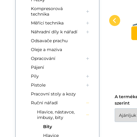
BS-56, S2
56 dílná sada bitů Procraft
Un
Hasonlítsa össze
Kedvenc
Kompresorová
KOSÁRBA
BS-56
IS
technika
4,
zi
Měřící technika
fo
Náhradní díly k nářadí
Vy
Odsavače prachu
Oleje a maziva
Opracování
Pájení
Pily
Pistole
Pracovní stoly a kozy
A termék
Ruční nářadí
szerint
Hlavice, nástavce,
imbusy, bity
Bity
Hlavice