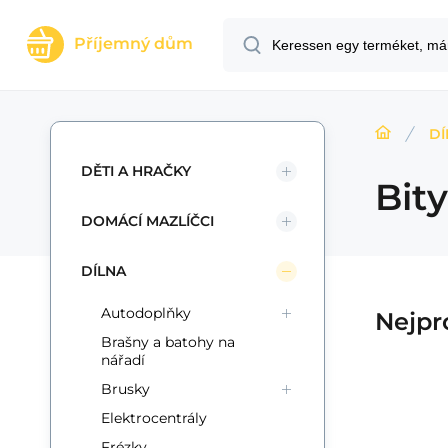
Příjemný dům
DÍ
DĚTI A HRAČKY
Bity
DOMÁCÍ MAZLÍČCI
DÍLNA
Autodoplňky
Nejpr
Brašny a batohy na
nářadí
Brusky
Elektrocentrály
Kód:
EAN:
Szál. kód:
i700_6976174164029
6976174164029
BS-56
Raktáron
1
ks
Procraft
Ba
4 372.75
HUF
Sada bitů Procraft
Frézky