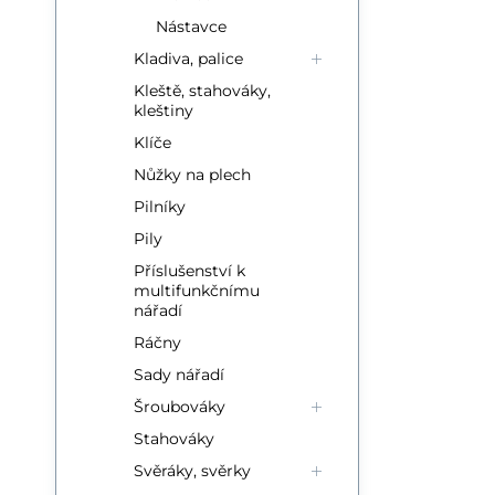
Nástavce
Kladiva, palice
Kleště, stahováky,
kleštiny
Klíče
Nůžky na plech
Pilníky
Pily
Příslušenství k
multifunkčnímu
nářadí
Ráčny
Sady nářadí
Šroubováky
Stahováky
Svěráky, svěrky