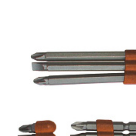
Sada šroubovacích bit
Počet kusů: 12 Vyrobeno z Chrom-Vanadiové oceli 3 x 
Hasonlíts
Kedve