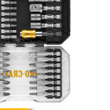
 össze
nc