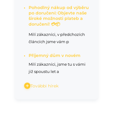
Pohodlný nákup od výběru
po doručení: Objevte naše
široké možnosti plateb a
doručení! 💳📦
Milí zákazníci, v předchozích
článcích jsme vám p
Příjemný dům v novém
Milí zákazníci, jsme tu s vámi
již spoustu let a
További hírek