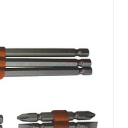
ů 1/4 CrV (12 ks)
25 mm 3 x 50 mm 3 x 65 mm 3 x 110 mm
a össze
nc