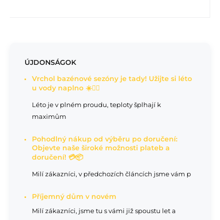
ÚJDONSÁGOK
Vrchol bazénové sezóny je tady! Užijte si léto
u vody naplno ☀️🏊‍♂️
Léto je v plném proudu, teploty šplhají k
maximům
Pohodlný nákup od výběru po doručení:
Objevte naše široké možnosti plateb a
doručení! 💳📦
Milí zákazníci, v předchozích článcích jsme vám p
Příjemný dům v novém
Milí zákazníci, jsme tu s vámi již spoustu let a