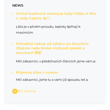
NEWS
Vrchol bazénové sezóny je tady! Užijte si léto
u vody naplno ☀️🏊‍♂️
Léto je v plném proudu, teploty šplhají k
maximům
Pohodlný nákup od výběru po doručení:
Objevte naše široké možnosti plateb a
doručení! 💳📦
Milí zákazníci, v předchozích článcích jsme vám p
Příjemný dům v novém
Milí zákazníci, jsme tu s vámi již spoustu let a
Più notizie