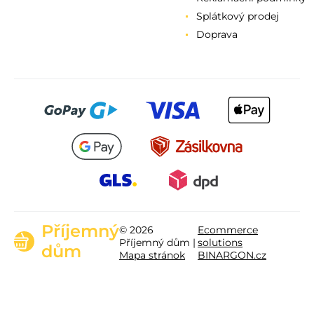
Splátkový prodej
Doprava
Příjemný
© 2026
Ecommerce
Příjemný dům |
solutions
dům
Mapa stránok
BINARGON.cz