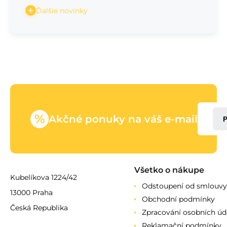
Ďalšie novinky
%
Akčné ponuky na váš e-mail
Všetko o nákupe
Kubelíkova 1224/42
Odstoupení od smlouvy
13000 Praha
Obchodní podmínky
Česká Republika
Zpracování osobních úd
Reklamační podmínky