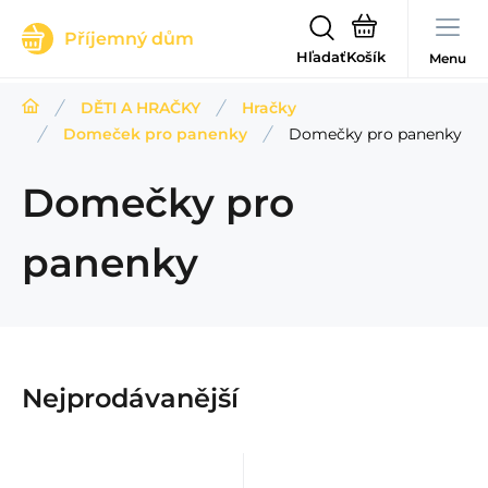
Příjemný dům
Hľadať
Menu
DĚTI A HRAČKY
Hračky
Domeček pro panenky
Domečky pro panenky
Domečky pro
panenky
Nejprodávanější