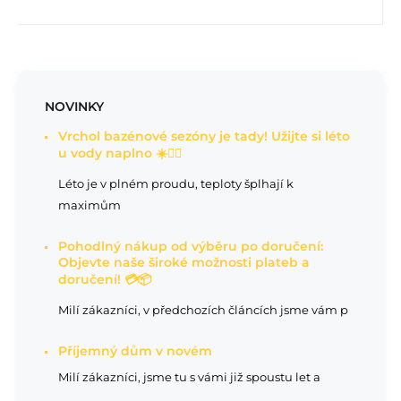
NOVINKY
Vrchol bazénové sezóny je tady! Užijte si léto
u vody naplno ☀️🏊‍♂️
Léto je v plném proudu, teploty šplhají k
maximům
Pohodlný nákup od výběru po doručení:
Objevte naše široké možnosti plateb a
doručení! 💳📦
Milí zákazníci, v předchozích článcích jsme vám p
Příjemný dům v novém
Milí zákazníci, jsme tu s vámi již spoustu let a