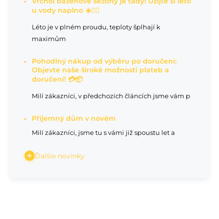
Vrchol bazénové sezóny je tady! Užijte si léto
u vody naplno ☀️🏊‍♂️
Léto je v plném proudu, teploty šplhají k
maximům
Pohodlný nákup od výběru po doručení:
Objevte naše široké možnosti plateb a
doručení! 💳📦
Milí zákazníci, v předchozích článcích jsme vám p
Příjemný dům v novém
Milí zákazníci, jsme tu s vámi již spoustu let a
Ďalšie novinky