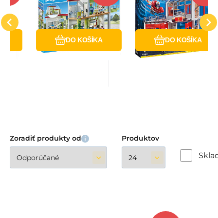
22
szpital 71615
remiza straŻacka
 czemu
motywem szpitala
stwarzają dzieciom
9462
ý
ť
Obľúbený
Porovnať
Obľúbený
Porovnať
można urządzać według
wspaniałe możliwości
k i
A
własnego pomysłu, a co
DO KOŠÍKA
odzwierciedlania i
DO KOŠÍKA
ważniejsze - łączy
przeżywania świata w
ma
Zoradiť produkty od
Produktov
Skl
Kód:
EAN:
Kód dod.:
i700_4008789709363
4008789709363
PM70936