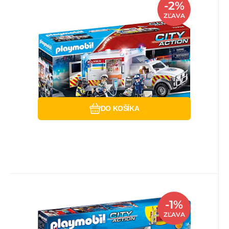
Skladom
5+
ks
Playmobil
-2%
96.43
EUR
Záruka
24 mesiacov
97.97
EUR
Playmobil pogotowie
ZĽAVA
ratunkowe ambulans 70936
Ambulans pogotowia ratunkowego: US
Ambulance ze światłem, oryginalnym
dźwiękiem syreny pogotowia rat
Obľúbený
Porovnať
DO KOŠÍKA
Kód:
EAN:
Kód dod.:
i700_4008789094629
4008789094629
PM9462
Skladom
5+
ks
Playmobil
-1%
123.97
EUR
Záruka
24 mesiacov
125.51
EUR
Playmobil city action duŻa
ZĽAVA
remiza straŻacka 9462
Zabawki PLAYMOBIL stwarzają dzieciom