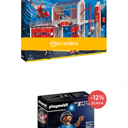
wspaniałe możliwości odzwierciedlania i
przeżywania świata w ma
Obľúbený
Porovnať
DO KOŠÍKA
Kód:
EAN:
Kód dod.:
i700_4008789711229
4008789711229
PM71122
Skladom
4
ks
Playmobil
-12%
11.41
EUR
Záruka
24 mesiacov
12.95
EUR
Playmobil piłkarz reprezentacji
ZĽAVA
włoch 71122
Figurka posiada funkcję strzelania, dzięki
czemu możesz serwować zarówno płaskie,
jak i wysokie piłk