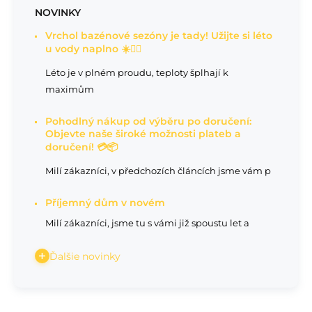
NOVINKY
Vrchol bazénové sezóny je tady! Užijte si léto
u vody naplno ☀️🏊‍♂️
Léto je v plném proudu, teploty šplhají k
maximům
Pohodlný nákup od výběru po doručení:
Objevte naše široké možnosti plateb a
doručení! 💳📦
Milí zákazníci, v předchozích článcích jsme vám p
Příjemný dům v novém
Milí zákazníci, jsme tu s vámi již spoustu let a
Ďalšie novinky