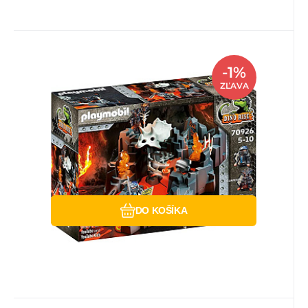
Kód:
EAN:
Kód dod.:
i700_4008789709264
4008789709264
PM70926
Skladom
3
ks
Playmobil
-1%
111.89
EUR
Záruka
24 mesiacov
113.43
EUR
Playmobil strażnicy źródła lawy
ZĽAVA
70926
Strażnicy źródła lawy 70926. Również dla
Iana ekscytująca podróż trwa. Musi stawić
czoła mistycznemu
Obľúbený
Porovnať
DO KOŠÍKA