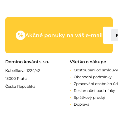
%
Akčné ponuky na váš e-mail
Domino kování s.r.o.
Všetko o nákupe
Odstoupení od smlouvy
Kubelíkova 1224/42
Obchodní podmínky
13000 Praha
Zpracování osobních úd
Česká Republika
Reklamační podmínky
Splátkový prodej
Doprava