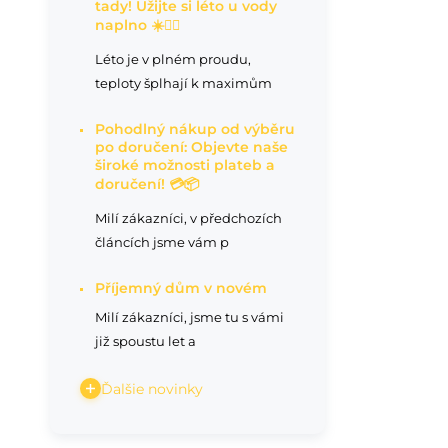
tady! Užijte si léto u vody
naplno ☀️🏊‍♂️
Léto je v plném proudu,
teploty šplhají k maximům
Pohodlný nákup od výběru
po doručení: Objevte naše
široké možnosti plateb a
doručení! 💳📦
Milí zákazníci, v předchozích
článcích jsme vám p
Příjemný dům v novém
Milí zákazníci, jsme tu s vámi
již spoustu let a
Ďalšie novinky