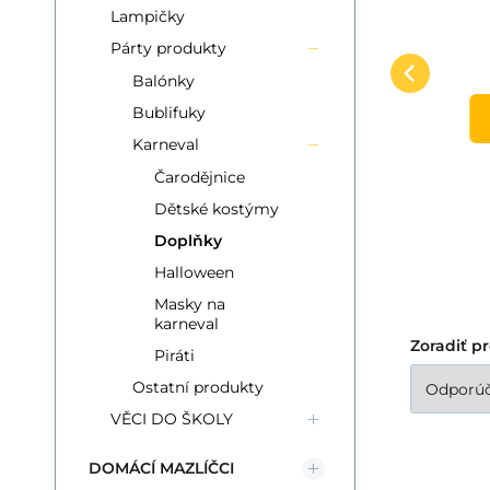
a
korunka,žezlo,cop
Sada krásy Ledová
Oz
Lampičky
Ledová princezna na
Obľúbený
Porovnať
princezna pro všechny malé
ba
Párty produkty
kartě 19x35x1cm
DO KOŠÍKA
parádnice. Sada obsahuje
pr
Balónky
korunku, žezlo a cop do
So
Bublifuky
vlasů.
Karneval
Čarodějnice
Dětské kostýmy
Doplňky
Halloween
Masky na
karneval
Zoradiť p
Piráti
Ostatní produkty
VĚCI DO ŠKOLY
DOMÁCÍ MAZLÍČCI