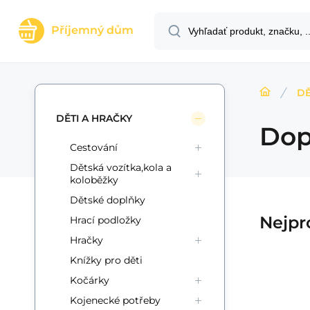
Příjemný dům
DĚ
DĚTI A HRAČKY
Dop
Cestování
Dětská vozítka,kola a
koloběžky
Dětské doplňky
Nejpr
Hrací podložky
Hračky
Knížky pro děti
Kočárky
Kód:
Kód dod.:
EAN:
i700_8719904121361
8719904121361
00542580
Skladom
5+
ks
Teddies
Am
11.41
EUR
Kojenecké potřeby
Sada krásy plast