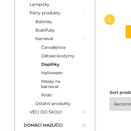
a
korunka,žezlo,cop
Sada krásy Ledová
Oz
Lampičky
Ledová princezna na
Compare
Favorite
princezna pro všechny malé
ba
Párty produkty
kartě 19x35x1cm
TO CART
parádnice. Sada obsahuje
pr
Balónky
korunku, žezlo a cop do
So
Bublifuky
vlasů.
Karneval
Čarodějnice
Dětské kostýmy
Doplňky
Halloween
Masky na
karneval
Sort prod
Piráti
Ostatní produkty
VĚCI DO ŠKOLY
DOMÁCÍ MAZLÍČCI