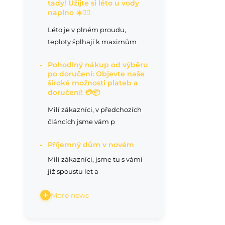
tady! Užijte si léto u vody
naplno ☀️🏊‍♂️
Léto je v plném proudu,
teploty šplhají k maximům
Pohodlný nákup od výběru
po doručení: Objevte naše
široké možnosti plateb a
doručení! 💳📦
Milí zákazníci, v předchozích
článcích jsme vám p
Příjemný dům v novém
Milí zákazníci, jsme tu s vámi
již spoustu let a
More news