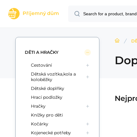
Příjemný dům
DĚ
DĚTI A HRAČKY
Dop
Cestování
Dětská vozítka,kola a
koloběžky
Dětské doplňky
Nejpr
Hrací podložky
Hračky
Knížky pro děti
Kočárky
Code:
Code sup.:
EAN:
i700_8719904121361
8719904121361
00542580
In stock
5+
ks
Teddies
Am
11.22
USD
Kojenecké potřeby
Sada krásy plast