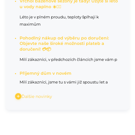
Vrchol bazénové sezóny je tady! Užijte si léto
u vody naplno ☀️🏊‍♂️
Léto je v plném proudu, teploty šplhají k
maximům
Pohodlný nákup od výběru po doručení:
Objevte naše široké možnosti plateb a
doručení! 💳📦
Milí zákazníci, v předchozích článcích jsme vám p
Příjemný dům v novém
Milí zákazníci, jsme tu s vámi již spoustu let a
Ďalšie novinky