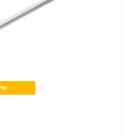
n Sie
t
ORB