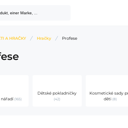
TI A HRAČKY
Hračky
Profese
fese
Dětské pokladničky
Kosmetické sady p
 nářadí
děti
165
42
8