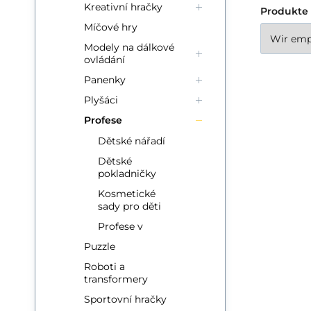
Kreativní hračky
Produkte 
Míčové hry
Modely na dálkové
ovládání
Panenky
Plyšáci
Profese
Ni
Dětské nářadí
Ni
Dětské
Su
pokladničky
ma
Kosmetické
sady pro děti
hr
Profese v
Ma
Puzzle
Ob
Roboti a
transformery
Sportovní hračky