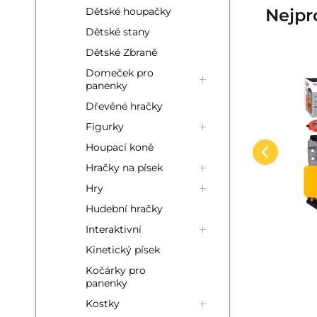
Dětské houpačky
Nejpr
Dětské stany
Dětské Zbraně
Domeček pro
panenky
Code:
Anbietercode:
EAN:
i700_6411501381705
6411501381705
1001420
auf Lager
5+
ks
Fiskars
Wo
21.32
EUR
Garantie
5 let
Rýč First Fiskars
Dřevěné hračky
 w
My First Fiskars™ dětský
Mo
h
N
Figurky
Vergleichen Sie
Favorit
rýč je perfektním nástrojem
Na
c.
IN DEN KORB
Houpací koně
na
pro hloubení v zemi i písku,
Wy
Hračky na písek
 m
které na zahrádce
tw
Hry
po
Hudební hračky
Interaktivní
Kinetický písek
Kočárky pro
panenky
Kostky