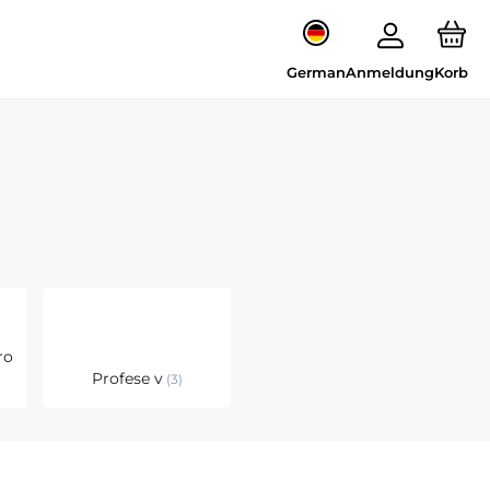
German
Anmeldung
Korb
ro
Profese v
3