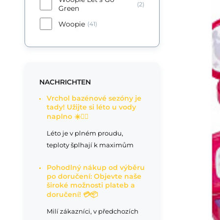
(2)
Green
Woopie
(41)
NACHRICHTEN
Vrchol bazénové sezóny je
tady! Užijte si léto u vody
naplno ☀️🏊‍♂️
Léto je v plném proudu,
teploty šplhají k maximům
Pohodlný nákup od výběru
po doručení: Objevte naše
široké možnosti plateb a
doručení! 💳📦
Milí zákazníci, v předchozích