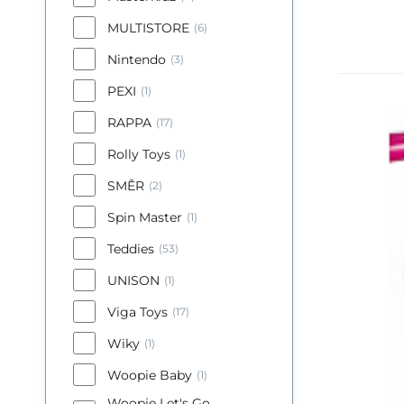
MULTISTORE
(6)
Nintendo
(3)
PEXI
(1)
RAPPA
Kik
(17)
Ku
Rolly Toys
(1)
ko
SMĚR
(2)
w 
Spin Master
(1)
Teddies
(53)
UNISON
(1)
Viga Toys
(17)
Wiky
(1)
Woopie Baby
(1)
Woopie Let's Go