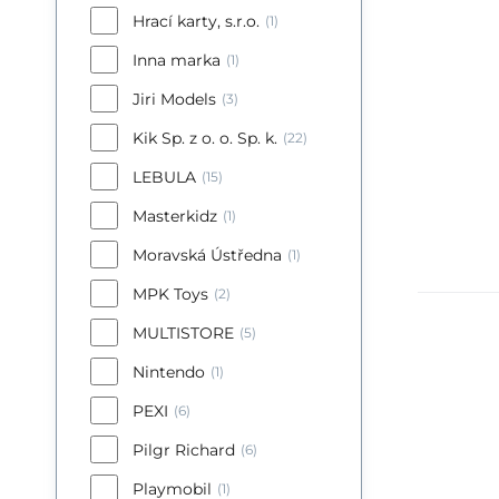
Hrací karty, s.r.o.
(1)
Inna marka
(1)
Jiri Models
(3)
Kik Sp. z o. o. Sp. k.
(22)
LEBULA
(15)
Masterkidz
(1)
Moravská Ústředna
(1)
MPK Toys
(2)
MULTISTORE
(5)
Eu
Nintendo
(1)
Ne
PEXI
(6)
va
Pilgr Richard
(6)
ta
Playmobil
(1)