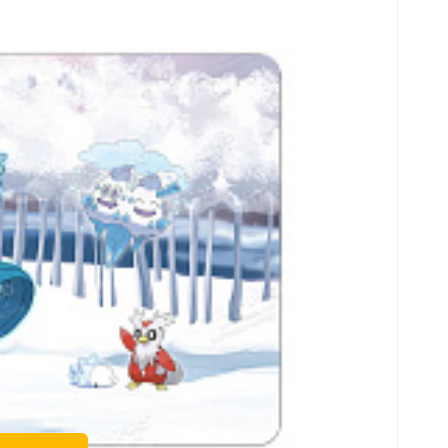
snadnou manipulaci s nimi. Spodek hrací
é a stabilní umístění podložky během používání.
ně soustředit na strategii a zábavu.
e