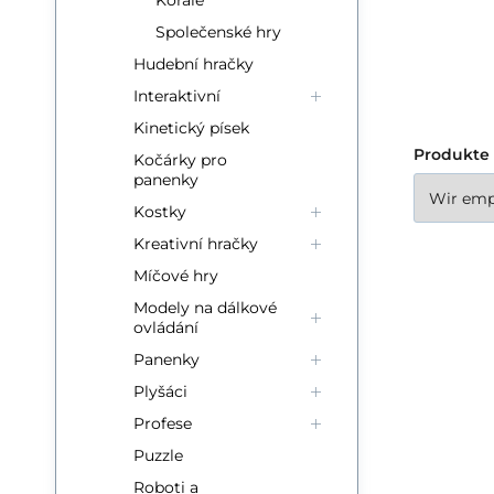
Korále
Společenské hry
Hudební hračky
Interaktivní
Kinetický písek
Produkte 
Kočárky pro
panenky
Kostky
Kreativní hračky
Míčové hry
Modely na dálkové
ovládání
EPl
Panenky
Ze
Plyšáci
Po
Profese
na
Puzzle
be
Roboti a