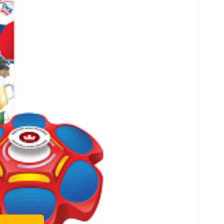
ení). Obsahuje: herní jednotku, 30 kartiček a
e