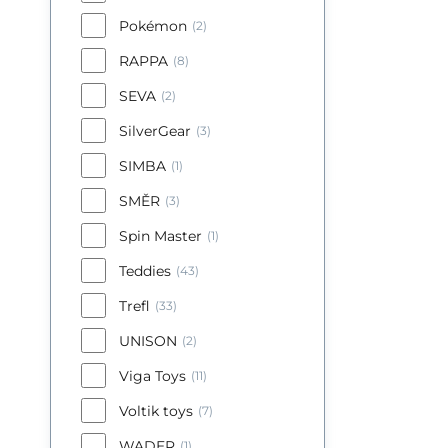
Pokémon
(2)
RAPPA
(8)
SEVA
(2)
SilverGear
(3)
SIMBA
(1)
SMĚR
(3)
Spin Master
(1)
Teddies
(43)
Trefl
(33)
UNISON
(2)
Viga Toys
(11)
Voltik toys
(7)
WADER
(1)