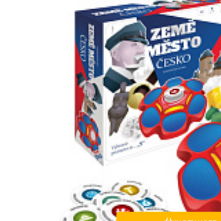
ší republiky. Výrobek vyžaduje 3 x AA baterie (nejsou součástí bal
vod.
Vergleichen Si
Favorit