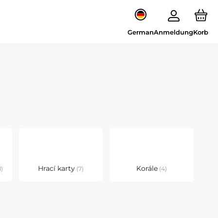
German
Anmeldung
Korb
Hrací karty
Korále
1
7
4