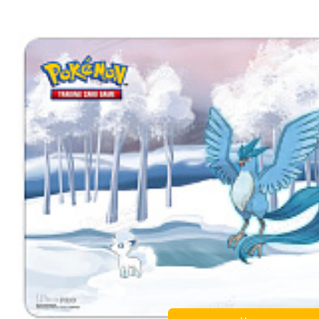
škození. Měkký povrch také zajišťuje pohodlné položení karet a 
dložky je opatřen protiskluzovým materiálem, který zajistí pevn
musíte se tedy obávat posouvání podložky při hře a můžete se pl
Vergleichen Si
Favorit