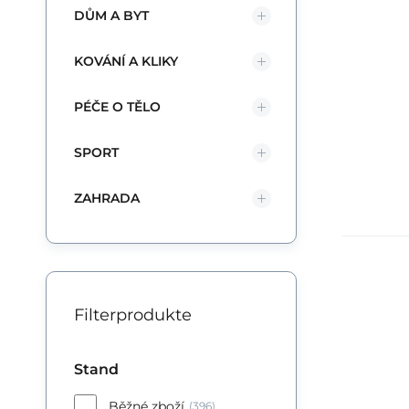
DŮM A BYT
KOVÁNÍ A KLIKY
PÉČE O TĚLO
SPORT
ZAHRADA
Po
Filterprodukte
Of
pr
of
Stand
Vr
Běžné zboží
(396)