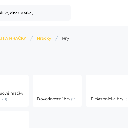
TI A HRAČKY
Hračky
Hry
esové hračky
Dovednostní hry
Elektronické hry
28
29
3