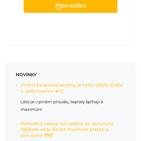
DO KOŠÍKU
NOVINKY
Vrchol bazénové sezóny je tady! Užijte si léto
u vody naplno ☀️🏊‍♂️
Léto je v plném proudu, teploty šplhají k
maximům
Pohodlný nákup od výběru po doručení:
Objevte naše široké možnosti plateb a
doručení! 💳📦