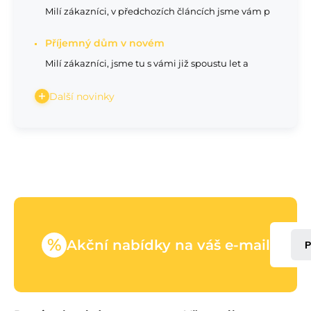
Milí zákazníci, v předchozích článcích jsme vám p
Příjemný dům v novém
Milí zákazníci, jsme tu s vámi již spoustu let a
Další novinky
%
Akční nabídky na váš e-mail
P