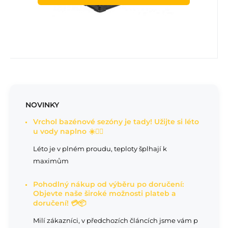
NOVINKY
Vrchol bazénové sezóny je tady! Užijte si léto
u vody naplno ☀️🏊‍♂️
Léto je v plném proudu, teploty šplhají k
maximům
Pohodlný nákup od výběru po doručení:
Objevte naše široké možnosti plateb a
doručení! 💳📦
Milí zákazníci, v předchozích článcích jsme vám p