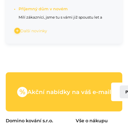
Příjemný dům v novém
Milí zákazníci, jsme tu s vámi již spoustu let a
Další novinky
%
Akční nabídky na váš e-mail
P
Domino kování s.r.o.
Vše o nákupu