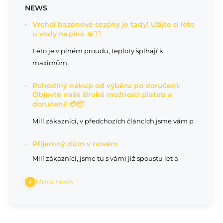
NEWS
Vrchol bazénové sezóny je tady! Užijte si léto
u vody naplno ☀️🏊‍♂️
Léto je v plném proudu, teploty šplhají k
maximům
Pohodlný nákup od výběru po doručení:
Objevte naše široké možnosti plateb a
doručení! 💳📦
Milí zákazníci, v předchozích článcích jsme vám p
Příjemný dům v novém
Milí zákazníci, jsme tu s vámi již spoustu let a
More news