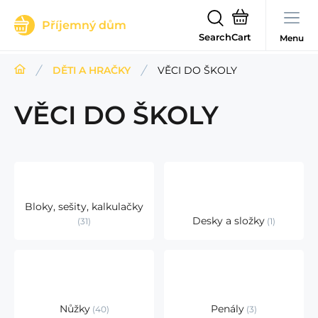
Příjemný dům
Search
Menu
DĚTI A HRAČKY
VĚCI DO ŠKOLY
VĚCI DO ŠKOLY
Bloky, sešity, kalkulačky
Desky a složky
31
1
Nůžky
Penály
40
3