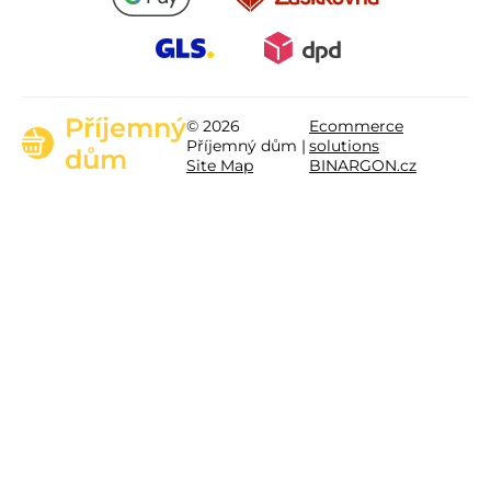
Příjemný
© 2026
Ecommerce
Příjemný dům |
solutions
dům
Site Map
BINARGON.cz