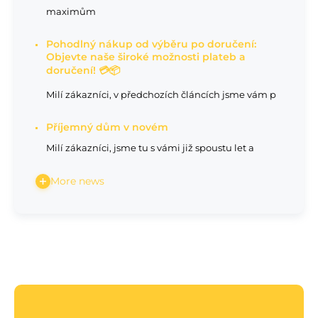
maximům
Pohodlný nákup od výběru po doručení:
Objevte naše široké možnosti plateb a
doručení! 💳📦
Milí zákazníci, v předchozích článcích jsme vám p
Příjemný dům v novém
Milí zákazníci, jsme tu s vámi již spoustu let a
More news