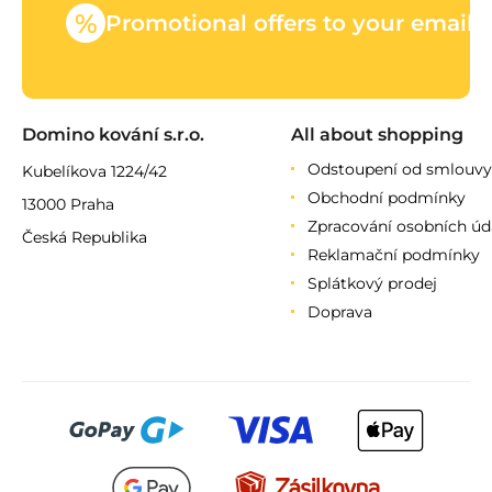
%
Promotional offers to your email
Domino kování s.r.o.
All about shopping
Odstoupení od smlouvy
Kubelíkova 1224/42
Obchodní podmínky
13000 Praha
Zpracování osobních úd
Česká Republika
Reklamační podmínky
Splátkový prodej
Doprava