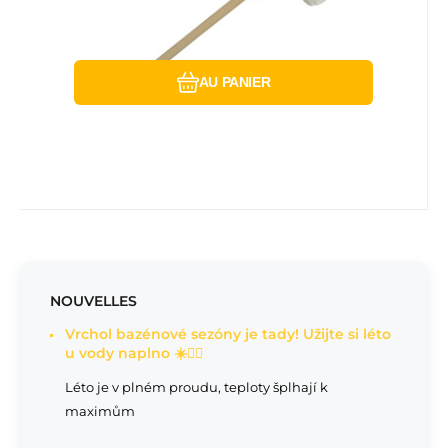
Comparer
Préféré
AU PANIER
NOUVELLES
Vrchol bazénové sezóny je tady! Užijte si léto
u vody naplno ☀️🏊‍♂️
Léto je v plném proudu, teploty šplhají k
maximům