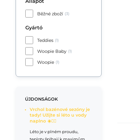
Állapot
Běžné zboží
(3)
Gyártó
Teddies
(1)
Woopie Baby
(1)
Woopie
(1)
ÚJDONSÁGOK
Vrchol bazénové sezóny je
tady! Užijte si léto u vody
naplno ☀️🏊‍♂️
Léto je v plném proudu,
teploty šplhají k maximům