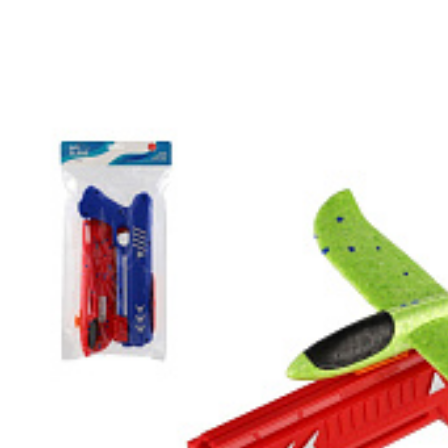
2 564.69
H
Letadlo vystřelovací pěnové s pis
Zažijte spoustu akční zábavy s pěnovým vystřelovacím letad
Hasonlítsa 
Kedven