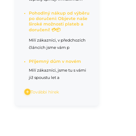
Pohodlný nákup od výběru
po doručení: Objevte naše
široké možnosti plateb a
doručení! 💳📦
Milí zákazníci, v předchozích
článcích jsme vám p
Příjemný dům v novém
Milí zákazníci, jsme tu s vámi
již spoustu let a
További hírek