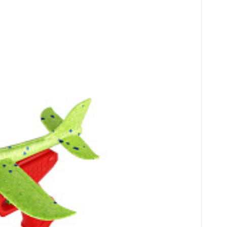
UF
tolí 26cm 2 barvy v sáčku
lem! Stačí letadlo nasadit na odpalovací p
össze
c