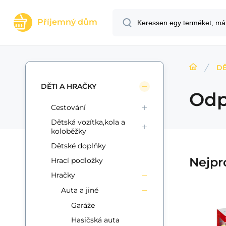
Příjemný dům
DĚ
DĚTI A HRAČKY
Odp
Cestování
Dětská vozítka,kola a
koloběžky
Dětské doplňky
Nejpr
Hrací podložky
Hračky
Auta a jiné
Garáže
Kód:
EAN:
Szál. kód:
i700_8592190807115
8592190807115
00800711
Raktáron
5+
ks
Teddies
Wo
2 564.69
HUF
Letadlo vystřelovací
Hasičská auta