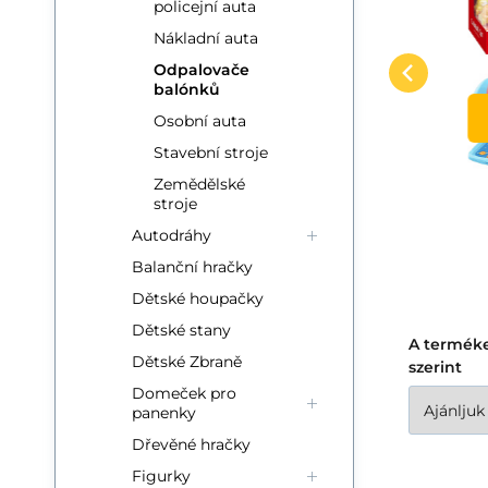
policejní auta
pěnové s pistolí
Zažijte spoustu akční
Sa
o
26cm 2 barvy v sáčku
Hasonlítsa össze
Kedvenc
Nákladní auta
y
zábavy s pěnovým
ma
KOSÁRBA
Odpalovače
vystřelovacím letadlem!
po
balónků
Stačí letadlo nasadit na
śr
Osobní auta
odpalovací p
mn
Stavební stroje
Zemědělské
stroje
Autodráhy
Balanční hračky
Dětské houpačky
Dětské stany
A termék
Dětské Zbraně
szerint
Domeček pro
panenky
Dřevěné hračky
Figurky