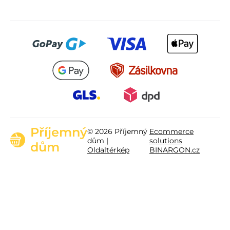
Příjemný
© 2026 Příjemný
Ecommerce
dům |
solutions
dům
Oldaltérkép
BINARGON.cz