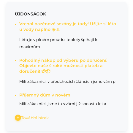
ÚJDONSÁGOK
Vrchol bazénové sezóny je tady! Užijte si léto
u vody naplno ☀️🏊‍♂️
Léto je v plném proudu, teploty šplhají k
maximům
Pohodlný nákup od výběru po doručení:
Objevte naše široké možnosti plateb a
doručení! 💳📦
Milí zákazníci, v předchozích článcích jsme vám p
Příjemný dům v novém
Milí zákazníci, jsme tu s vámi již spoustu let a
További hírek