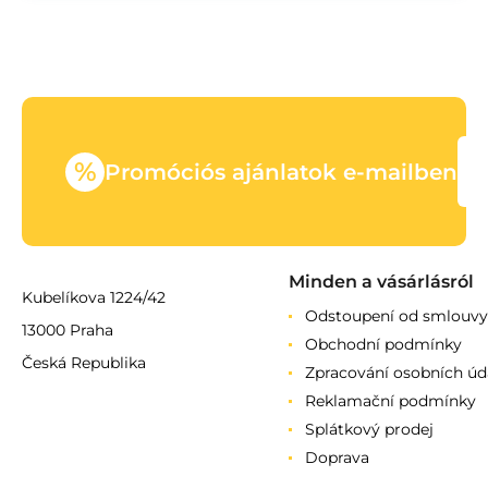
%
Promóciós ajánlatok e-mailben
Minden a vásárlásról
Kubelíkova 1224/42
Odstoupení od smlouvy
13000 Praha
Obchodní podmínky
Česká Republika
Zpracování osobních úd
Reklamační podmínky
Splátkový prodej
Doprava