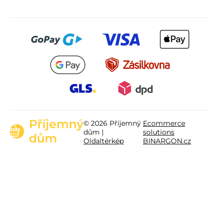
Příjemný
© 2026 Příjemný
Ecommerce
dům |
solutions
dům
Oldaltérkép
BINARGON.cz