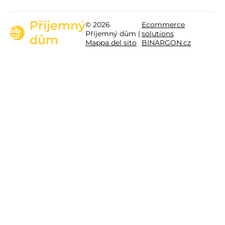
Příjemný
© 2026
Ecommerce
Příjemný dům |
solutions
dům
Mappa del sito
BINARGON.cz