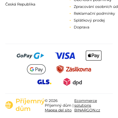
Česká Republika
Zpracování osobních úd
Reklamační podmínky
Splátkový prodej
Doprava
Příjemný
© 2026
Ecommerce
Příjemný dům |
solutions
dům
Mappa del sito
BINARGON.cz