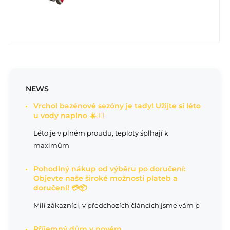
NEWS
Vrchol bazénové sezóny je tady! Užijte si léto
u vody naplno ☀️🏊‍♂️
Léto je v plném proudu, teploty šplhají k
maximům
Pohodlný nákup od výběru po doručení:
Objevte naše široké možnosti plateb a
doručení! 💳📦
Milí zákazníci, v předchozích článcích jsme vám p
Příjemný dům v novém