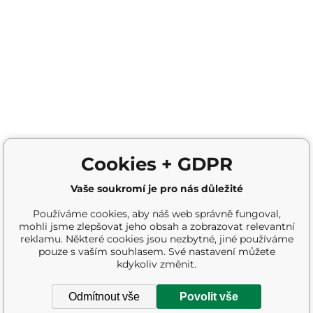
Cookies + GDPR
Vaše soukromí je pro nás důležité
Používáme cookies, aby náš web správně fungoval,
mohli jsme zlepšovat jeho obsah a zobrazovat relevantní
reklamu. Některé cookies jsou nezbytné, jiné používáme
pouze s vaším souhlasem. Své nastavení můžete
kdykoliv změnit.
Odmítnout vše
Povolit vše