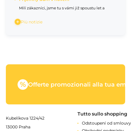
Milí zákazníci, jsme tu s vámi již spoustu let a
Più notizie
%
Offerte promozionali alla tua emai
Tutto sullo shopping
Kubelíkova 1224/42
Odstoupení od smlouvy
13000 Praha
Obchodní podmínky