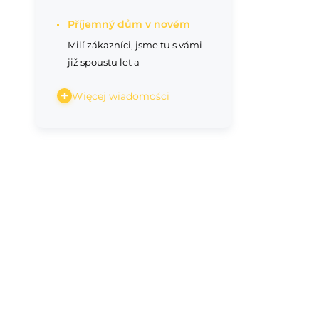
Příjemný dům v novém
Milí zákazníci, jsme tu s vámi
již spoustu let a
Więcej wiadomości