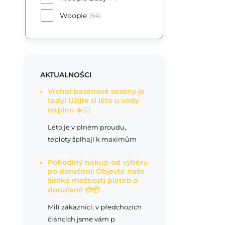
Woopie
(64)
AKTUALNOŚCI
Vrchol bazénové sezóny je
tady! Užijte si léto u vody
naplno ☀️🏊‍♂️
Léto je v plném proudu,
teploty šplhají k maximům
Pohodlný nákup od výběru
po doručení: Objevte naše
široké možnosti plateb a
doručení! 💳📦
Milí zákazníci, v předchozích
článcích jsme vám p