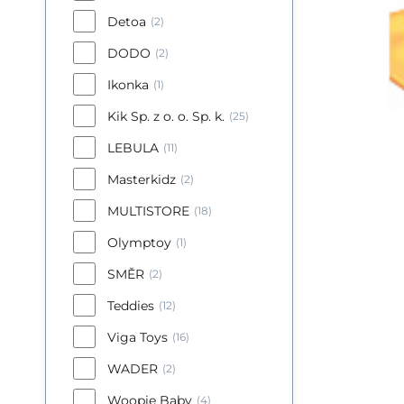
Detoa
(2)
DODO
(2)
Ikonka
(1)
Kik Sp. z o. o. Sp. k.
(25)
LEBULA
(11)
Masterkidz
(2)
MULTISTORE
(18)
Olymptoy
(1)
SMĚR
(2)
Teddies
(12)
Viga Toys
(16)
WADER
(2)
Woopie Baby
(4)