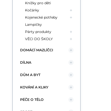
Knížky pro děti
Kočárky
Kojenecké potřeby
Lampičky
Párty produkty
VĚCI DO ŠKOLY
DOMÁCÍ MAZLÍČCI
DÍLNA
DŮM A BYT
KOVÁNÍ A KLIKY
PÉČE O TĚLO