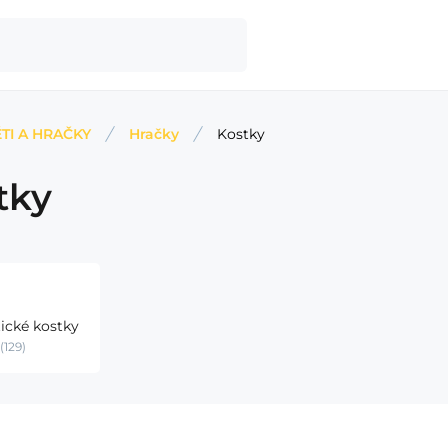
TI A HRAČKY
Hračky
Kostky
tky
ické kostky
129