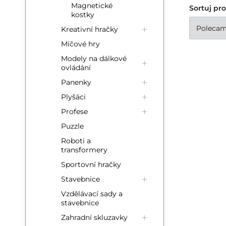
Magnetické
Sortuj pr
kostky
Kreativní hračky
Míčové hry
Modely na dálkové
ovládání
Panenky
Plyšáci
Profese
Puzzle
Roboti a
transformery
Sportovní hračky
Stavebnice
Vzdělávací sady a
stavebnice
Zahradní skluzavky