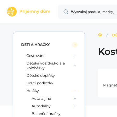
Příjemný dům
DĚ
DĚTI A HRAČKY
Kos
Cestování
Dětská vozítka,kola a
koloběžky
Dětské doplňky
Hrací podložky
Magnet
Hračky
Auta a jiné
Autodráhy
Balanční hračky