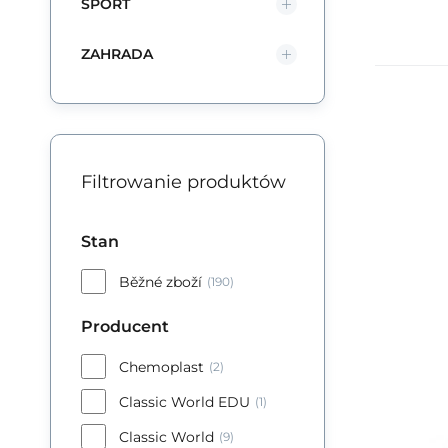
SPORT
ZAHRADA
Kik
Ko
ko
Filtrowanie produktów
my
Stan
Běžné zboží
(190)
Producent
Chemoplast
(2)
Classic World EDU
(1)
Classic World
(9)